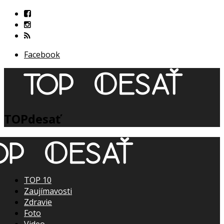
Facebook
TOPdesať
TOP 10
Zaujímavosti
Zdravie
Foto
Video