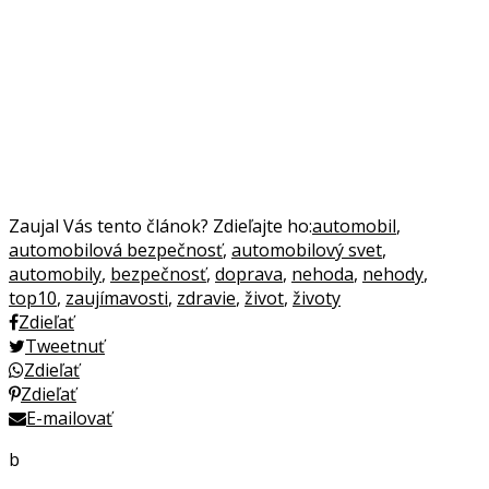
Zaujal Vás tento článok? Zdieľajte ho:
automobil
,
automobilová bezpečnosť
,
automobilový svet
,
automobily
,
bezpečnosť
,
doprava
,
nehoda
,
nehody
,
top10
,
zaujímavosti
,
zdravie
,
život
,
životy
Zdieľať
Tweetnuť
Zdieľať
Zdieľať
E-mailovať
b