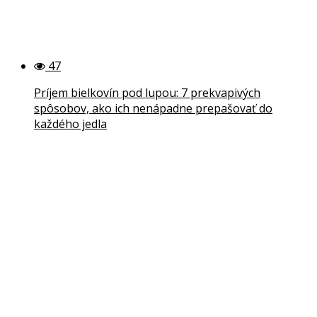
47
Príjem bielkovín pod lupou: 7 prekvapivých
spôsobov, ako ich nenápadne prepašovať do
každého jedla