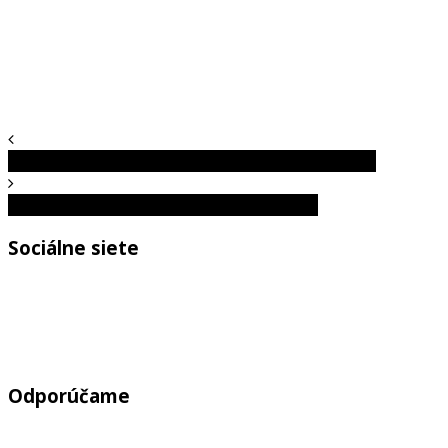
TOP 10: Toto sú tie najikonickejšie filmové hlášky
Čo o tebe prezradí meno tvojho miláčika?
Sociálne siete
Odporúčame