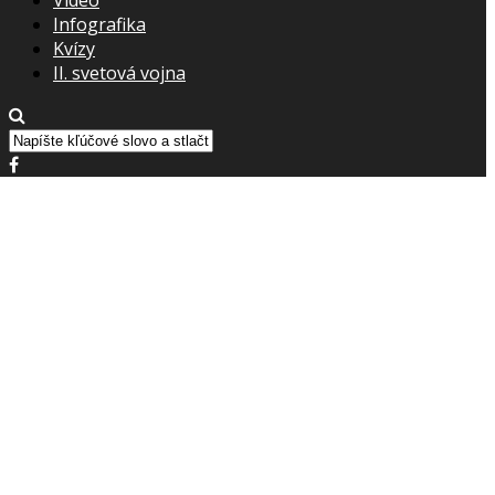
Infografika
Kvízy
II. svetová vojna