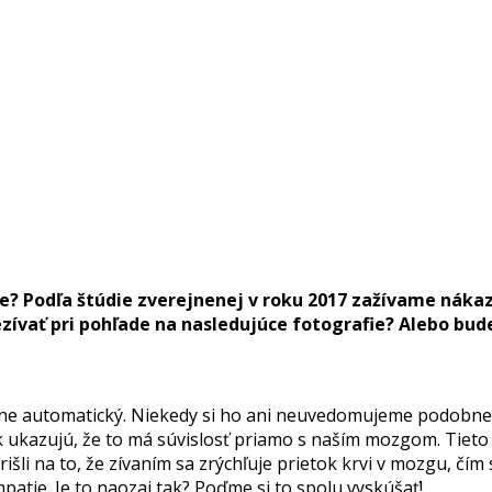
ie? Podľa štúdie zverejnenej v roku 2017 zažívame nákaz
nezívať pri pohľade na nasledujúce fotografie? Alebo bu
jne automatický. Niekedy si ho ani neuvedomujeme podobne 
ak ukazujú, že to má súvislosť priamo s naším mozgom. Tieto 
išli na to, že zívaním sa zrýchľuje prietok krvi v mozgu, čím
atie. Je to naozaj tak? Poďme si to spolu vyskúšať!