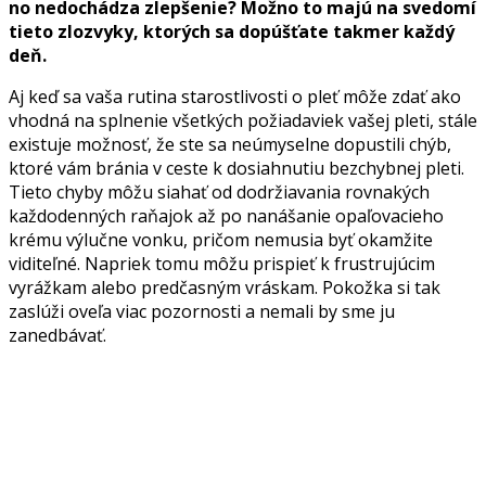
no nedochádza zlepšenie? Možno to majú na svedomí
tieto zlozvyky, ktorých sa dopúšťate takmer každý
deň.
Aj keď sa vaša rutina starostlivosti o pleť môže zdať ako
vhodná na splnenie všetkých požiadaviek vašej pleti, stále
existuje možnosť, že ste sa neúmyselne dopustili chýb,
ktoré vám bránia v ceste k dosiahnutiu bezchybnej pleti.
Tieto chyby môžu siahať od dodržiavania rovnakých
každodenných raňajok až po nanášanie opaľovacieho
krému výlučne vonku, pričom nemusia byť okamžite
viditeľné. Napriek tomu môžu prispieť k frustrujúcim
vyrážkam alebo predčasným vráskam. Pokožka si tak
zaslúži oveľa viac pozornosti a nemali by sme ju
zanedbávať.