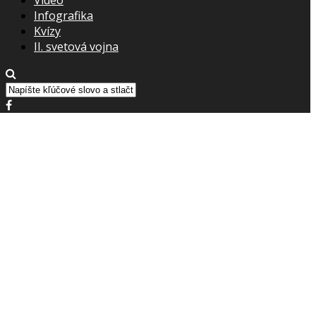
Infografika
Kvízy
II. svetová vojna