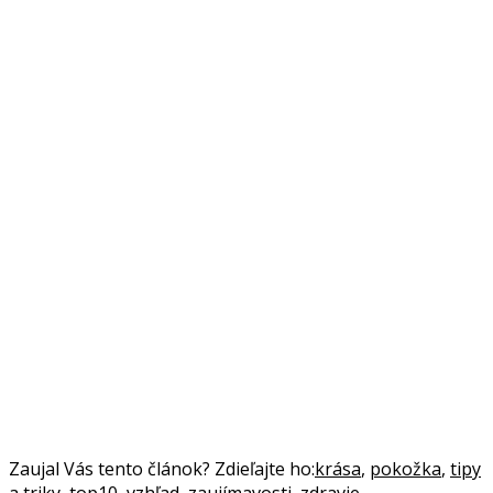
Zaujal Vás tento článok? Zdieľajte ho:
krása
,
pokožka
,
tipy
a triky
,
top10
,
vzhľad
,
zaujímavosti
,
zdravie