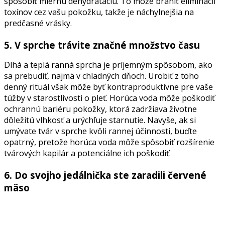
spôsobiť miernu dehydratáciu. To môže brániť eliminácii
toxínov cez vašu pokožku, takže je náchylnejšia na
predčasné vrásky.
5. V sprche trávite značné množstvo času
Dlhá a teplá ranná sprcha je príjemným spôsobom, ako
sa prebudiť, najmä v chladných dňoch. Urobiť z toho
denný rituál však môže byť kontraproduktívne pre vaše
túžby v starostlivosti o pleť. Horúca voda môže poškodiť
ochrannú bariéru pokožky, ktorá zadržiava životne
dôležitú vlhkosť a urýchľuje starnutie. Navyše, ak si
umývate tvár v sprche kvôli rannej účinnosti, buďte
opatrný, pretože horúca voda môže spôsobiť rozšírenie
tvárových kapilár a potenciálne ich poškodiť.
6. Do svojho jedálnička ste zaradili červené
mäso