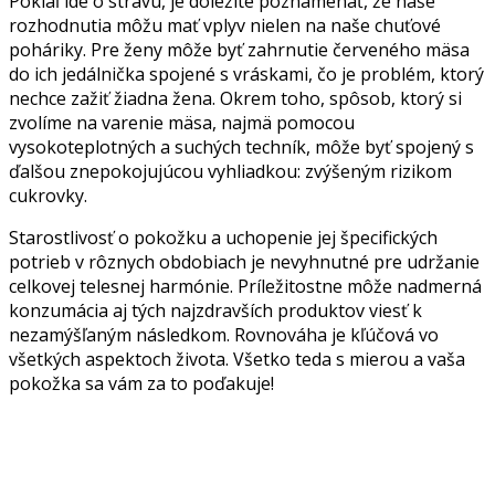
Pokiaľ ide o stravu, je dôležité poznamenať, že naše
rozhodnutia môžu mať vplyv nielen na naše chuťové
poháriky. Pre ženy môže byť zahrnutie červeného mäsa
do ich jedálnička spojené s vráskami, čo je problém, ktorý
nechce zažiť žiadna žena. Okrem toho, spôsob, ktorý si
zvolíme na varenie mäsa, najmä pomocou
vysokoteplotných a suchých techník, môže byť spojený s
ďalšou znepokojujúcou vyhliadkou: zvýšeným rizikom
cukrovky.
Starostlivosť o pokožku a uchopenie jej špecifických
potrieb v rôznych obdobiach je nevyhnutné pre udržanie
celkovej telesnej harmónie. Príležitostne môže nadmerná
konzumácia aj tých najzdravších produktov viesť k
nezamýšľaným následkom. Rovnováha je kľúčová vo
všetkých aspektoch života. Všetko teda s mierou a vaša
pokožka sa vám za to poďakuje!