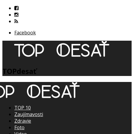
Facebook
TOPdesať
TOP 10
Zaujímavosti
Zdravie
Foto
Video