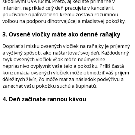
škodlivými UVA lúčmi. Preto, aj keď ste primárne v
interiéri, napríklad celý deň pracujete v kancelárii,
používanie opaľovacieho krému zostáva rozumnou
voľbou na podporu dlhotrvajúcej a mladistvej pokožky.
3. Ovsené vločky máte ako denné raňajky
Dopriať si misku ovsených vločiek na raňajky je príjemný
a výživný spôsob, ako naštartovať svoj deň. Každodenný
zvyk ovsených vločiek však môže neúmyselne
nepriaznivo ovplyvniť vaše telo a pokožku. Príliš častá
konzumácia ovsených vločiek môže obmedziť váš príjem
dôležitých živín, čo môže mať za následok podvýživu a
zanechať vašu pokožku suchú a šupinatú.
4. Deň začínate rannou kávou