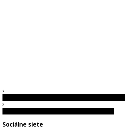
Kurkuma a jej priaznivé účinky pre vás a vašu rodinu
Prečo by si si nikdy nemal umývať tvár v sprche?
Sociálne siete