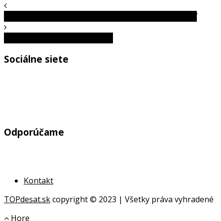
Nacistický pohlavár menom Martin Bormann: 3. časť
10 najmenších krajín na svete
Sociálne siete
Odporúčame
Kontakt
TOPdesat.sk
copyright © 2023 | Všetky práva vyhradené
Hore