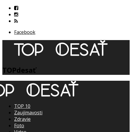
Facebook
TOPdesať
TOP 10
Zaujímavosti
Zdravie
Foto
Video