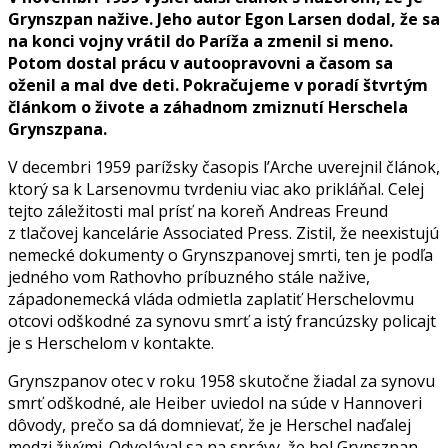
Grynszpan nažive. Jeho autor Egon Larsen dodal, že sa
na konci vojny vrátil do Paríža a zmenil si meno.
Potom dostal prácu v autoopravovni a časom sa
oženil a mal dve deti. Pokračujeme v poradí štvrtým
článkom o živote a záhadnom zmiznutí Herschela
Grynszpana.
V decembri 1959 parížsky časopis l’Arche uverejnil článok,
ktorý sa k Larsenovmu tvrdeniu viac ako prikláňal. Celej
tejto záležitosti mal prísť na koreň Andreas Freund
z tlačovej kancelárie Associated Press. Zistil, že neexistujú
nemecké dokumenty o Grynszpanovej smrti, ten je podľa
jedného vom Rathovho príbuzného stále nažive,
západonemecká vláda odmietla zaplatiť Herschelovmu
otcovi odškodné za synovu smrť a istý francúzsky policajt
je s Herschelom v kontakte.
Grynszpanov otec v roku 1958 skutočne žiadal za synovu
smrť odškodné, ale Heiber uviedol na súde v Hannoveri
dôvody, prečo sa dá domnievať, že je Herschel naďalej
medzi živými. Odvolával sa na správy, že bol Grynszpan