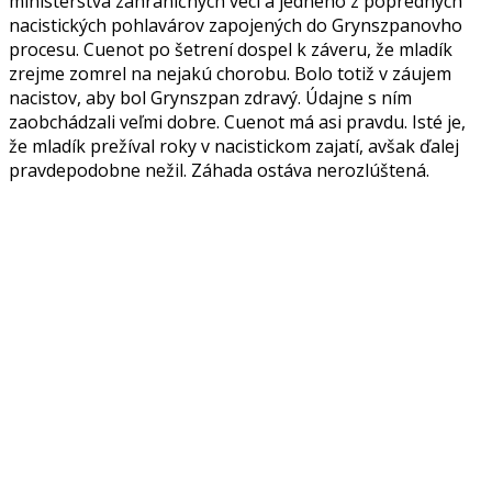
ministerstva zahraničných vecí a jedného z popredných
nacistických pohlavárov zapojených do Grynszpanovho
procesu. Cuenot po šetrení dospel k záveru, že mladík
zrejme zomrel na nejakú chorobu. Bolo totiž v záujem
nacistov, aby bol Grynszpan zdravý. Údajne s ním
zaobchádzali veľmi dobre. Cuenot má asi pravdu. Isté je,
že mladík prežíval roky v nacistickom zajatí, avšak ďalej
pravdepodobne nežil. Záhada ostáva nerozlúštená.