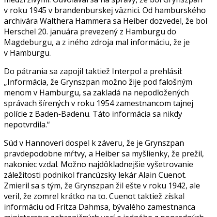
v roku 1945 v brandenburskej väznici. Od hamburského
archivára Walthera Hammera sa Heiber dozvedel, že bol
Herschel 20. januára prevezený z Hamburgu do
Magdeburgu, a z iného zdroja mal informáciu, že je
v Hamburgu.
Do pátrania sa zapojil taktiež Interpol a prehlásil:
„Informácia, že Grynszpan možno žije pod falošným
menom v Hamburgu, sa zakladá na nepodložených
správach šírených v roku 1954 zamestnancom tajnej
polície z Baden-Badenu. Táto informácia sa nikdy
nepotvrdila.“
Súd v Hannoveri dospel k záveru, že je Grynszpan
pravdepodobne mŕtvy, a Heiber sa myšlienky, že prežil,
nakoniec vzdal. Možno najdôkladnejšie vyšetrovanie
záležitosti podnikol francúzsky lekár Alain Cuenot.
Zmieril sa s tým, že Grynszpan žil ešte v roku 1942, ale
veril, že zomrel krátko na to. Cuenot taktiež získal
informáciu od Fritza Dahmsa, bývalého zamestnanca