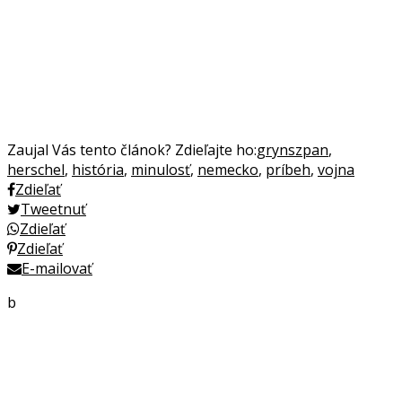
Zaujal Vás tento článok? Zdieľajte ho:
grynszpan
,
herschel
,
história
,
minulosť
,
nemecko
,
príbeh
,
vojna
Zdieľať
Tweetnuť
Zdieľať
Zdieľať
E-mailovať
b