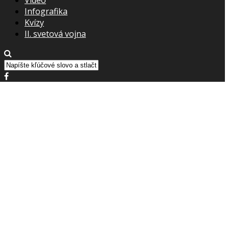
Infografika
Kvízy
II. svetová vojna