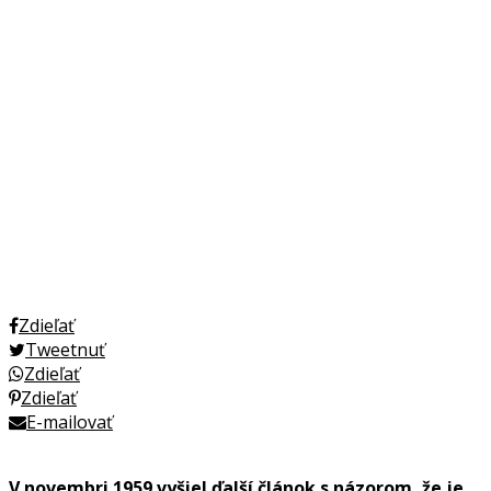
Zdieľať
Tweetnuť
Zdieľať
Zdieľať
E-mailovať
V novembri 1959 vyšiel ďalší článok s názorom, že je