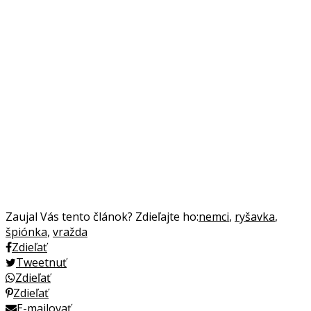
Zaujal Vás tento článok? Zdieľajte ho:
nemci
,
ryšavka
,
špiónka
,
vražda
Zdieľať
Tweetnuť
Zdieľať
Zdieľať
E-mailovať