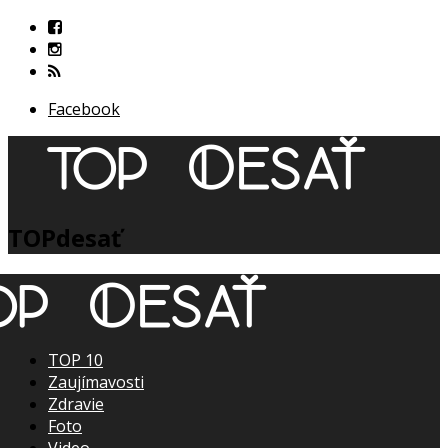
Facebook
TOPdesať
TOP 10
Zaujímavosti
Zdravie
Foto
Video