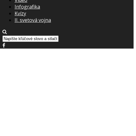
Infografika
Kvízy
II. svetová vojna