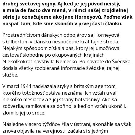
druhej svetovej vojny. Aj keď je jej pôvod neistý,
a mala de facto dve mená, v rámci našej trojdielnej
série ju označujeme ako Jane Horneyovú. Poďme však
naspäť tam, kde sme skončili v prvej časti článku.
Prostredníctvom dánskych odbojárov sa Horneyová
s Gilbertom v Dánsku nespočetne krát tajne stretla.
Nejakým spôsobom získala pas, ktorý jej umožňoval
cestovať slobodne po okupovaných krajinách.
Niekoľkokrát navštívila Nemecko. Po návrate do Švédska
dodala všetky zozbierané informácie švédskej tajnej
službe.
V marci 1944 nadviazala styky s britským agentom,
ktorého totožnosť ostáva neznáma. Ich vzťah trval
niekoľko mesiacov a z jej strany bol vášnivý. Ako sa
zdôverila, zamilovala sa doňho, a keď on vzťah ukončil,
zlomilo jej to srdce.
Následne viacero týždňov žila v ústraní, akonáhle sa však
znova objavila na verejnosti, začala si s jedným