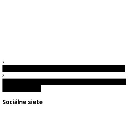
20 faktov zo zvieracej ríše, o ktorých si určite nevedel
Tajomný Hollywood: Vydal viac ako 50 filmov, no nikto
nevidel jeho tvár
Sociálne siete