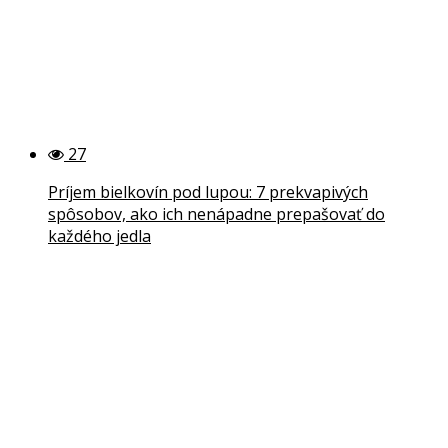
27
Príjem bielkovín pod lupou: 7 prekvapivých
spôsobov, ako ich nenápadne prepašovať do
každého jedla