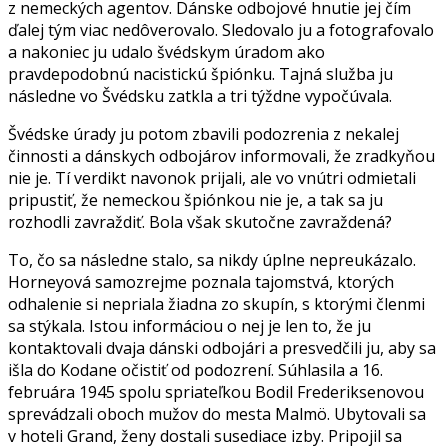
z nemeckých agentov. Dánske odbojové hnutie jej čím
ďalej tým viac nedôverovalo. Sledovalo ju a fotografovalo
a nakoniec ju udalo švédskym úradom ako
pravdepodobnú nacistickú špiónku. Tajná služba ju
následne vo Švédsku zatkla a tri týždne vypočúvala.
Švédske úrady ju potom zbavili podozrenia z nekalej
činnosti a dánskych odbojárov informovali, že zradkyňou
nie je. Tí verdikt navonok prijali, ale vo vnútri odmietali
pripustiť, že nemeckou špiónkou nie je, a tak sa ju
rozhodli zavraždiť. Bola však skutočne zavraždená?
To, čo sa následne stalo, sa nikdy úplne nepreukázalo.
Horneyová samozrejme poznala tajomstvá, ktorých
odhalenie si nepriala žiadna zo skupín, s ktorými členmi
sa stýkala. Istou informáciou o nej je len to, že ju
kontaktovali dvaja dánski odbojári a presvedčili ju, aby sa
išla do Kodane očistiť od podozrení. Súhlasila a 16.
februára 1945 spolu spriateľkou Bodil Frederiksenovou
sprevádzali oboch mužov do mesta Malmö. Ubytovali sa
v hoteli Grand, ženy dostali susediace izby. Pripojil sa