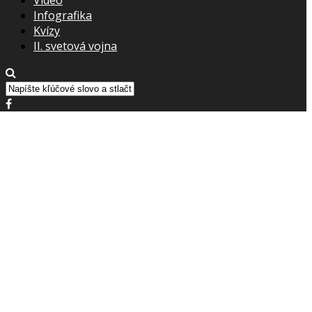
Infografika
Kvízy
II. svetová vojna