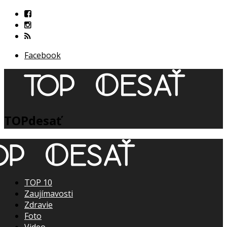
Facebook
TOPdesať
TOP 10
Zaujímavosti
Zdravie
Foto
Video