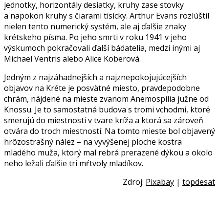
jednotky, horizontály desiatky, kruhy zase stovky
a napokon kruhy s čiarami tisícky. Arthur Evans rozlúštil
nielen tento numerický systém, ale aj ďalšie znaky
krétskeho písma. Po jeho smrti v roku 1941 v jeho
výskumoch pokračovali ďalší bádatelia, medzi inými aj
Michael Ventris alebo Alice Koberová.
Jedným z najzáhadnejších a najznepokojujúcejších
objavov na Kréte je posvätné miesto, pravdepodobne
chrám, nájdené na mieste zvanom Anemospilia južne od
Knossu. Je to samostatná budova s tromi vchodmi, ktoré
smerujú do miestnosti v tvare kríža a ktorá sa zároveň
otvára do troch miestností. Na tomto mieste bol objavený
hrôzostrašný nález – na vyvýšenej ploche kostra
mladého muža, ktorý mal rebrá prerazené dýkou a okolo
neho ležali ďalšie tri mŕtvoly mladíkov.
Zdroj:
Pixabay
|
topdesat