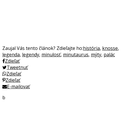
Zaujal Vás tento článok? Zdieľajte ho:
história
,
knosse
,
legenda
,
legendy
,
minulosť
,
minutaurus
,
mýty
,
palác
Zdieľať
Tweetnuť
Zdieľať
Zdieľať
E-mailovať
b