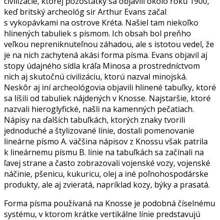
civilizácie, ktorej pozostatky sa objavili okolo roku 1900,
keď britský archeológ sir Arthur Evans začal
s vykopávkami na ostrove Kréta. Našiel tam niekoľko
hlinených tabuliek s písmom. Ich obsah bol preňho
veľkou nepreniknuteľnou záhadou, ale s istotou vedel, že
je na nich zachytená akási forma písma. Evans objavil aj
stopy údajného sídla kráľa Minosa a prostredníctvom
nich aj skutočnú civilizáciu, ktorú nazval minojská.
Neskôr aj iní archeológovia objavili hlinené tabuľky, ktoré
sa líšili od tabuliek nájdených v Knosse. Najstaršie, ktoré
nazvali hieroglyfické, našli na kamenných pečatiach.
Nápisy na ďalších tabuľkách, ktorých znaky tvorili
jednoduché a štylizované línie, dostali pomenovanie
lineárne písmo A. väčšina nápisov z Knossu však patrila
k lineárnemu písmu B. línie na tabuľkách sa začínali na
ľavej strane a často zobrazovali vojenské vozy, vojenské
náčinie, pšenicu, kukuricu, olej a iné poľnohospodárske
produkty, ale aj zvieratá, napríklad kozy, býky a prasatá.
Forma písma používaná na Knosse je podobná číselnému
systému, v ktorom krátke vertikálne línie predstavujú