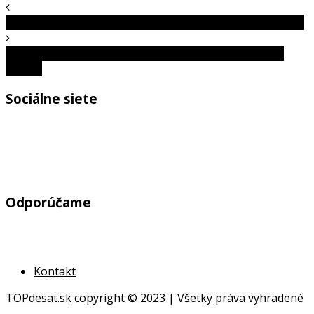
Naj budovy Slovenska: Najstaršia budova je v Kopčanoch
Ostrovy snov -10 miest v Chorvátsku, ktoré sú oázou
pokoja
Sociálne siete
Odporúčame
Kontakt
TOPdesat.sk
copyright © 2023 | Všetky práva vyhradené