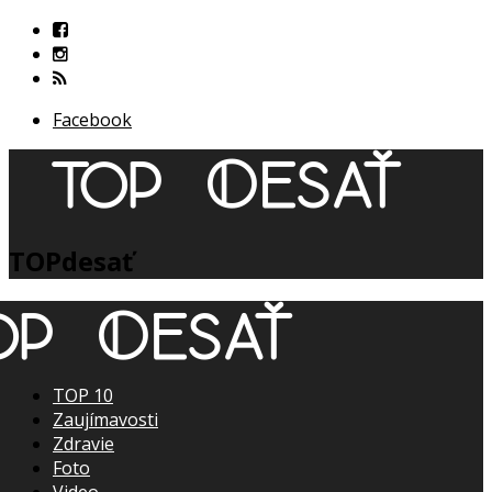
Facebook
TOPdesať
TOP 10
Zaujímavosti
Zdravie
Foto
Video