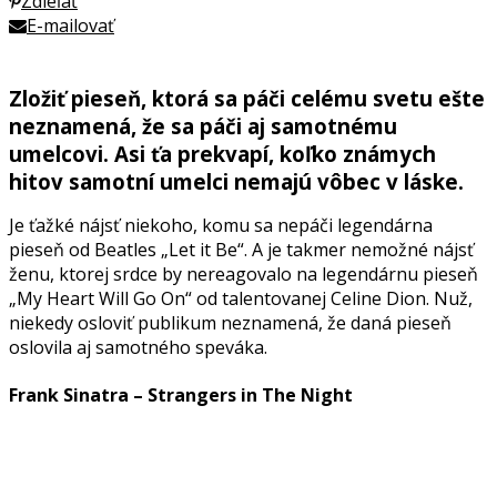
Zdieľať
E-mailovať
Zložiť pieseň, ktorá sa páči celému svetu ešte
neznamená, že sa páči aj samotnému
umelcovi. Asi ťa prekvapí, koľko známych
hitov samotní umelci nemajú vôbec v láske.
Je ťažké nájsť niekoho, komu sa nepáči legendárna
pieseň od Beatles „Let it Be“. A je takmer nemožné nájsť
ženu, ktorej srdce by nereagovalo na legendárnu pieseň
„My Heart Will Go On“ od talentovanej Celine Dion. Nuž,
niekedy osloviť publikum neznamená, že daná pieseň
oslovila aj samotného speváka.
Frank Sinatra – Strangers in The Night