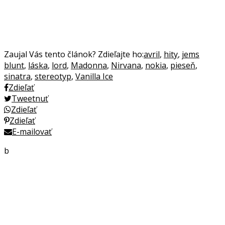
Zaujal Vás tento článok? Zdieľajte ho:
avril
,
hity
,
jems
blunt
,
láska
,
lord
,
Madonna
,
Nirvana
,
nokia
,
pieseň
,
sinatra
,
stereotyp
,
Vanilla Ice
Zdieľať
Tweetnuť
Zdieľať
Zdieľať
E-mailovať
b