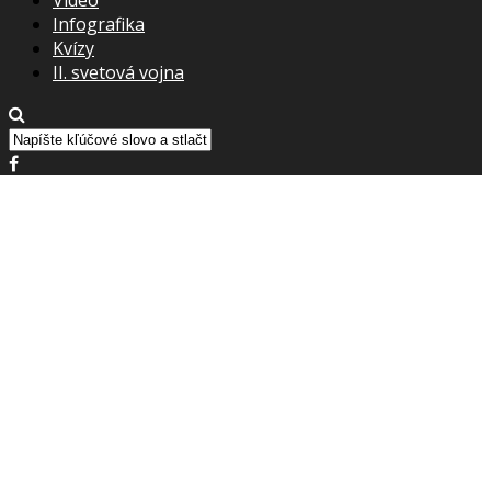
Infografika
Kvízy
II. svetová vojna