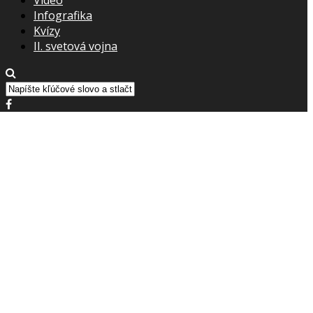
Infografika
Kvízy
II. svetová vojna