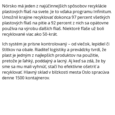
Nórsko má jeden z najúčinnejších spôsobov recyklácie
plastových fliaš na svete. Je to vďaka programu Infinitum.
Umožnil krajine recyklovať dokonca 97 percent všetkých
plastových fliaš na pitie a 92 percent z nich sa opätovne
používa na výrobu ďalších fliaš. Niektoré fľaše už boli
recyklované viac ako 50-krát.
Ich systém je prísne kontrolovaný – od viečok, lepidiel či
štítkov na obale. Riaditeľ logistiky a prevádzky tvrdí, že
plast je jedným z najlepších produktov na použitie,
pretože je ľahký, poddajný a lacný. Aj keď sa zdá, že by
sme sa mu mali vyhnúť, stačí ho efektívne ošetriť a
recyklovať. Hlavný sklad v blízkosti mesta Oslo spracúva
denne 1500 kontajnerov.