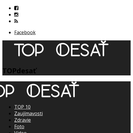
Facebook
TOPdesať
TOP 10
Zaujímavosti
Zdravie
Foto
Video