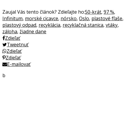
Zaujal Vás tento článok? Zdieľajte ho:
50-krát
,
97 %
,
Infinitum
,
morské cicavce
,
nórsko
,
Oslo
,
plastové fľaše
,
plastový odpad
,
recyklácia
,
recyklačná stanica
,
vtáky
,
záloha
,
žiadne dane
Zdieľať
Tweetnuť
Zdieľať
Zdieľať
E-mailovať
b