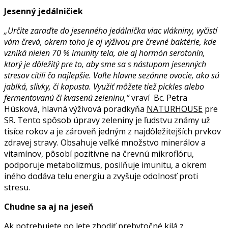
Jesenný jedálničiek
„Určite zaraďte do jesenného jedálnička viac vlákniny, vyčistí
vám črevá, okrem toho je aj výživou pre črevné baktérie, kde
vzniká nielen 70 % imunity tela, ale aj hormón serotonín,
ktorý je dôležitý pre to, aby sme sa s nástupom jesenných
stresov cítili čo najlepšie. Voľte hlavne sezónne ovocie, ako sú
jablká, slivky, či kapusta. Využiť môžete tiež pickles alebo
fermentovanú či kvasenú zeleninu,“
vraví Bc. Petra
Húsková, hlavná výživová poradkyňa
NATURHOUSE
pre
SR. Tento spôsob úpravy zeleniny je ľudstvu známy už
tisíce rokov a je zároveň jedným z najdôležitejších prvkov
zdravej stravy. Obsahuje veľké množstvo minerálov a
vitamínov, pôsobí pozitívne na črevnú mikroflóru,
podporuje metabolizmus, posilňuje imunitu, a okrem
iného dodáva telu energiu a zvyšuje odolnosť proti
stresu.
Chudne sa aj na jeseň
Ak potrebujete po lete zhodiť prebytočné kilá z