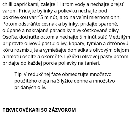
chilli papričkami, zalejte 1 litrom vody a nechajte prejsť
varom. Pridajte bylinky a polievku nechajte pod
pokrievkou variť 5 minút, a to na veľmi miernom ohni.
Potom odstráňte cesnak a bylinky, pridajte sparené,
olúpané a nakrájané paradajky a vykôstkované olivy.
Osoľte, dochuťte octom a nechajte 5 minút stáť. Medzitým
pripravte olivovú pastu: olivy, kapary, tymian a citrónovú
kôru rozmixujte a vymiešajte dohladka s olivovým olejom
a hmotu osoľte a okoreňte. Lyžičku olivovej pasty potom
pridajte do každej porcie polievky na tanieri.
Tip: V redukčnej fáze obmedzujte množstvo
použitého oleja na 3 lyžice denne a množstvo
pridaných olív.
TEKVICOVÉ KARI SO ZÁZVOROM