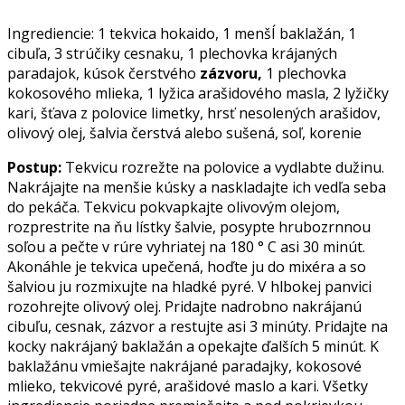
Ingrediencie: 1 tekvica hokaido, 1 menšÍ baklažán, 1
cibuľa, 3 strúčiky cesnaku, 1 plechovka krájaných
paradajok, kúsok čerstvého
zázvoru,
1 plechovka
kokosového mlieka, 1 lyžica arašidového masla, 2 lyžičky
kari, šťava z polovice limetky, hrsť nesolených arašidov,
olivový olej, šalvia čerstvá alebo sušená, soľ, korenie
Postup:
Tekvicu rozrežte na polovice a vydlabte dužinu.
Nakrájajte na menšie kúsky a naskladajte ich vedľa seba
do pekáča. Tekvicu pokvapkajte olivovým olejom,
rozprestrite na ňu lístky šalvie, posypte hrubozrnnou
soľou a pečte v rúre vyhriatej na 180 ° C asi 30 minút.
Akonáhle je tekvica upečená, hoďte ju do mixéra a so
šalviou ju rozmixujte na hladké pyré. V hlbokej panvici
rozohrejte olivový olej. Pridajte nadrobno nakrájanú
cibuľu, cesnak, zázvor a restujte asi 3 minúty. Pridajte na
kocky nakrájaný baklažán a opekajte ďalších 5 minút. K
baklažánu vmiešajte nakrájané paradajky, kokosové
mlieko, tekvicové pyré, arašidové maslo a kari. Všetky