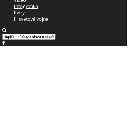
Infografika
Kvízy
II. svetová vojna