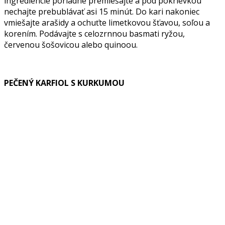
ingrediencie poriadne premiešajte a pod pokrievkou
nechajte prebublávať asi 15 minút. Do kari nakoniec
vmiešajte arašidy a ochuťte limetkovou šťavou, soľou a
korením. Podávajte s celozrnnou basmati ryžou,
červenou šošovicou alebo quinoou.
PEČENÝ KARFIOL S KURKUMOU