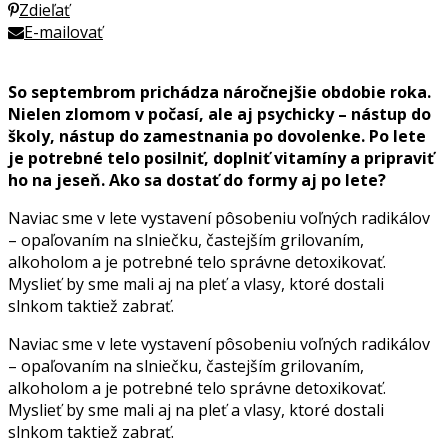
Zdieľať
E-mailovať
So septembrom prichádza náročnejšie obdobie roka.
Nielen zlomom v počasí, ale aj psychicky – nástup do
školy, nástup do zamestnania po dovolenke. Po lete
je potrebné telo posilniť, doplniť vitamíny a pripraviť
ho na jeseň. Ako sa dostať do formy aj po lete?
Naviac sme v lete vystavení pôsobeniu voľných radikálov
– opaľovaním na slniečku, častejším grilovaním,
alkoholom a je potrebné telo správne detoxikovať.
Myslieť by sme mali aj na pleť a vlasy, ktoré dostali
slnkom taktiež zabrať.
Naviac sme v lete vystavení pôsobeniu voľných radikálov
– opaľovaním na slniečku, častejším grilovaním,
alkoholom a je potrebné telo správne detoxikovať.
Myslieť by sme mali aj na pleť a vlasy, ktoré dostali
slnkom taktiež zabrať.