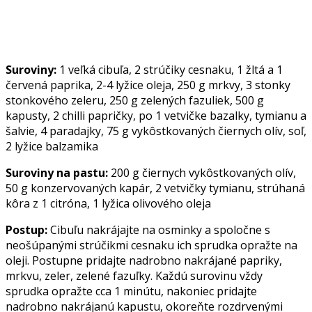
Suroviny:
1 veľká cibuľa, 2 strúčiky cesnaku, 1 žltá a 1
červená paprika, 2-4 lyžice oleja, 250 g mrkvy, 3 stonky
stonkového zeleru, 250 g zelených fazuliek, 500 g
kapusty, 2 chilli papričky, po 1 vetvičke bazalky, tymianu a
šalvie, 4 paradajky, 75 g vykôstkovaných čiernych olív, soľ,
2 lyžice balzamika
Suroviny na pastu:
200 g čiernych vykôstkovaných olív,
50 g konzervovaných kapár, 2 vetvičky tymianu, strúhaná
kôra z 1 citróna, 1 lyžica olivového oleja
Postup:
Cibuľu nakrájajte na osminky a spoločne s
neošúpanými strúčikmi cesnaku ich sprudka opražte na
oleji. Postupne pridajte nadrobno nakrájané papriky,
mrkvu, zeler, zelené fazuľky. Každú surovinu vždy
sprudka opražte cca 1 minútu, nakoniec pridajte
nadrobno nakrájanú kapustu, okoreňte rozdrvenými