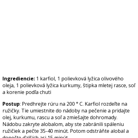
Ingrediencie:
1 karfiol, 1 polievková lyžica olivového
oleja, 1 polievková lyžica kurkumy, štipka mletej rasce, soľ
a korenie podľa chuti
Postup
: Predhrejte rúru na 200 ° C. Karfiol rozdeľte na
ružičky. Tie umiestnite do nádoby na pečenie a pridajte
olej, kurkumu, rascu a soľ a zmiešajte dohromady.
Nádobu zakryte alobalom, aby ste zabránili spáleniu
ružičiek a pečte 35-40 minút. Potom odstráňte alobal a
dopečte ďalších asi 15 minút.