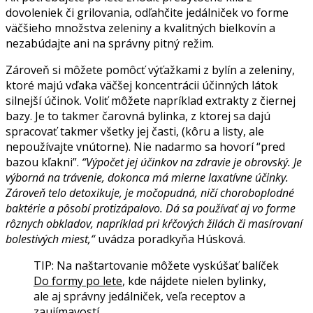
dovoleniek či grilovania, odľahčite jedálniček vo forme
väčšieho množstva zeleniny a kvalitných bielkovín a
nezabúdajte ani na správny pitný režim.
Zároveň si môžete pomôcť výťažkami z bylín a zeleniny,
ktoré majú vďaka väčšej koncentrácii účinných látok
silnejší účinok. Voliť môžete napríklad extrakty z čiernej
bazy. Je to takmer čarovná bylinka, z ktorej sa dajú
spracovať takmer všetky jej časti, (kôru a listy, ale
nepoužívajte vnútorne). Nie nadarmo sa hovorí “pred
bazou kľakni”.
“Výpočet jej účinkov na zdravie je obrovský. Je
výborná na trávenie, dokonca má mierne laxatívne účinky.
Zároveň telo detoxikuje, je močopudná, ničí choroboplodné
baktérie a pôsobí protizápalovo. Dá sa používať aj vo forme
rôznych obkladov, napríklad pri kŕčových žilách či masírovaní
bolestivých miest,“
uvádza poradkyňa Húsková.
TIP: Na naštartovanie môžete vyskúšať balíček
Do formy po lete
, kde nájdete nielen bylinky,
ale aj správny jedálniček, veľa receptov a
zaujímavostí.