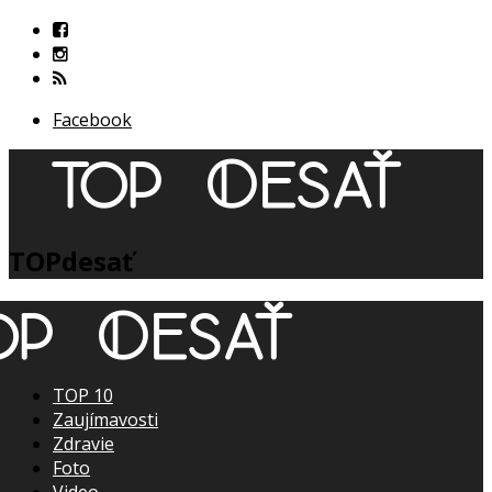
Facebook
TOPdesať
TOP 10
Zaujímavosti
Zdravie
Foto
Video