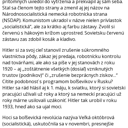
prítomných uviedol do vytrženia a prekvapil aj sám seba.
Stal sa členom tejto strany a zmenil aj jej názov na
Národnosocialistická nemecká robotnícka strana
(NSDAP). Komunistom ukradol v názve nielen prívlastok
„socialistická“, ale za krátko aj farbu zástavy. Zvolil si
červenú s hákovým krížom uprostred. Sovietsku červenú
zástavu zas zdobil kosák a kladivo.
Hitler si za svoj cieľ stanovil zrušenie súkromného
vlastníctva pôdy, zákaz jej predaja, robotnícku kontrolu
nad továrňami, ale ako sa píše v jej stanovách z roku
1920 – aj „zoštátnenie všetkých (dosiaľ) vzniknutých
trustov (podnikov)“ či „zrušenie bezprácnych ziskov…“
Cítite podobnosť s programom boľševikov v Rusku?
Hitler sa rád hlásil aj k 1. máju, k sviatku, ktorý si sovietski
pracujúci užívali už roky a ktorý sa nemeckí pracujúci už
roky márne usilovali uzákoniť. Hitler tak urobil v roku
1933, hneď ako sa ujal moci.
Hoci sa boľševická revolúcia nazýva Veľká októbrová
(socialistická), uskutočnila sa v novembri, presnejšie