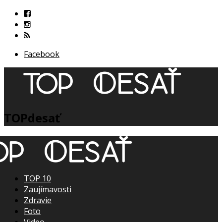
Facebook
TOPdesať
TOP 10
Zaujímavosti
Zdravie
Foto
Video