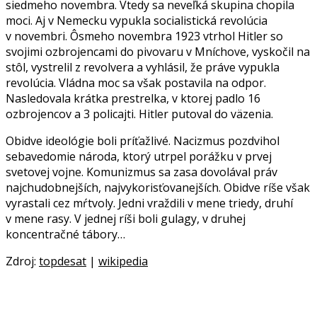
siedmeho novembra. Vtedy sa neveľká skupina chopila
moci. Aj v Nemecku vypukla socialistická revolúcia
v novembri. Ôsmeho novembra 1923 vtrhol Hitler so
svojimi ozbrojencami do pivovaru v Mníchove, vyskočil na
stôl, vystrelil z revolvera a vyhlásil, že práve vypukla
revolúcia. Vládna moc sa však postavila na odpor.
Nasledovala krátka prestrelka, v ktorej padlo 16
ozbrojencov a 3 policajti. Hitler putoval do väzenia.
Obidve ideológie boli príťažlivé. Nacizmus pozdvihol
sebavedomie národa, ktorý utrpel porážku v prvej
svetovej vojne. Komunizmus sa zasa dovolával práv
najchudobnejších, najvykorisťovanejších. Obidve ríše však
vyrastali cez mŕtvoly. Jedni vraždili v mene triedy, druhí
v mene rasy. V jednej ríši boli gulagy, v druhej
koncentračné tábory…
Zdroj:
topdesat
|
wikipedia