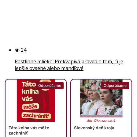
24
Rastlinné mlieko: Prekvapivá pravda o tom, či je
lepšie ovsené alebo mandľové