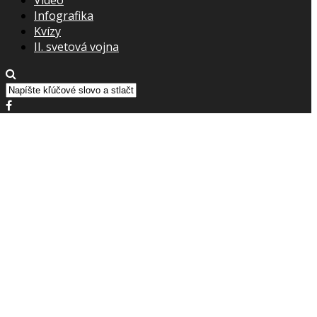
Infografika
Kvízy
II. svetová vojna