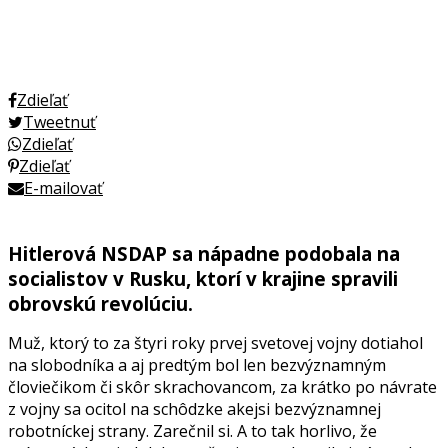
Zdieľať
Tweetnuť
Zdieľať
Zdieľať
E-mailovať
Hitlerová NSDAP sa nápadne podobala na
socialistov v Rusku, ktorí v krajine spravili
obrovskú revolúciu.
Muž, ktorý to za štyri roky prvej svetovej vojny dotiahol
na slobodníka a aj predtým bol len bezvýznamným
človiečikom či skôr skrachovancom, za krátko po návrate
z vojny sa ocitol na schôdzke akejsi bezvýznamnej
robotníckej strany. Zarečnil si. A to tak horlivo, že