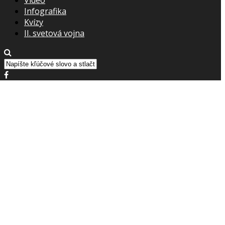
Infografika
Kvízy
II. svetová vojna