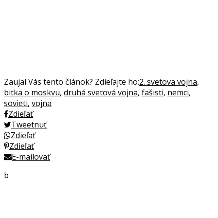
Zaujal Vás tento článok? Zdieľajte ho:
2. svetova vojna
,
bitka o moskvu
,
druhá svetová vojna
,
fašisti
,
nemci
,
sovieti
,
vojna
Zdieľať
Tweetnuť
Zdieľať
Zdieľať
E-mailovať
b