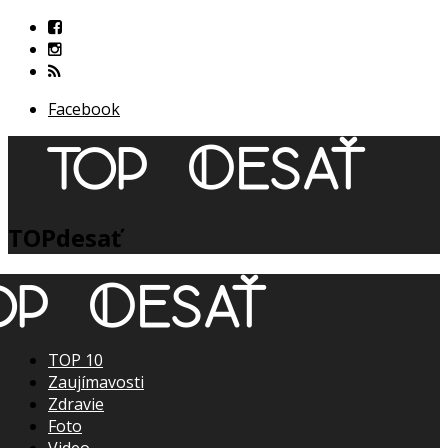
Facebook
TOPdesať
TOP 10
Zaujímavosti
Zdravie
Foto
Video