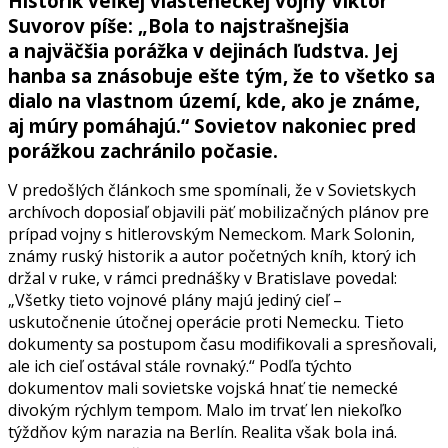
Historik veľkej vlasteneckej vojny Viktor
Suvorov píše: „Bola to najstrašnejšia
a najväčšia porážka v dejinách ľudstva. Jej
hanba sa znásobuje ešte tým, že to všetko sa
dialo na vlastnom území, kde, ako je známe,
aj múry pomáhajú.“ Sovietov nakoniec pred
porážkou zachránilo počasie.
V predošlých článkoch sme spomínali, že v Sovietskych
archívoch doposiaľ objavili päť mobilizačných plánov pre
prípad vojny s hitlerovským Nemeckom. Mark Solonin,
známy ruský historik a autor početných kníh, ktorý ich
držal v ruke, v rámci prednášky v Bratislave povedal:
„Všetky tieto vojnové plány majú jediný cieľ –
uskutočnenie útočnej operácie proti Nemecku. Tieto
dokumenty sa postupom času modifikovali a spresňovali,
ale ich cieľ ostával stále rovnaký.“ Podľa týchto
dokumentov mali sovietske vojská hnať tie nemecké
divokým rýchlym tempom. Malo im trvať len niekoľko
týždňov kým narazia na Berlín. Realita však bola iná.