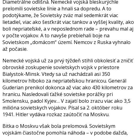
Diametrálne odlišná. Nemecké vojská bleskurýchle
prelomili sovietske línie a hnali sa dopredu. A to
podotýkame, že Sovietsky zväz mal sedemkrát viac
lietadiel, viac ako šesťkrát viac tankov a vyššej kvality, ako
boli nepriateľské, a v neposlednom rade – prevahu mal aj
v počte vojakov. A to navyše prebiehali boje na
Sovietskom „domácom“ území. Nemcov z Ruska vyhnalo
až počasie.
Nemecké vojská už za prvý týždeň stihli obkolesiť a zničiť
obrovské zoskupenie sovietskych vojsk v priestore
Bialystok-Minsk. Vtedy sa už nachádzali asi 350
kilometrov hlboko za nepriateľskou hranicou. Generál
Guderian prenikol dokonca až viac ako 430 kilometrov za
hranicu. Nasledovali ťažké sovietske porážky pri
Smolensku, padol Kyjev… V zajatí bolo zrazu viac ako 3,5
milióna sovietskych vojakov. Písal sa 2. október roku
1941. Hitler vydáva rozkaz zaútočiť na Moskvu.
Bitka o Moskvu však bola prelomová. Sovietskym
vojskám čiastočne pomohla náhoda – v podobe dažďa,