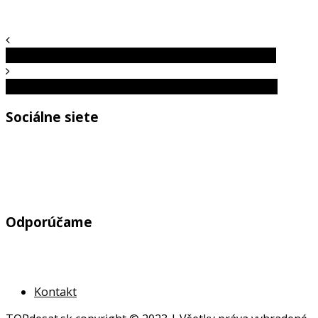
Priateľstvo medzi Sovietskym zväzom a Japonskom
5 najzaujímavejších cyklistických projektov na svete
Sociálne siete
Odporúčame
Kontakt