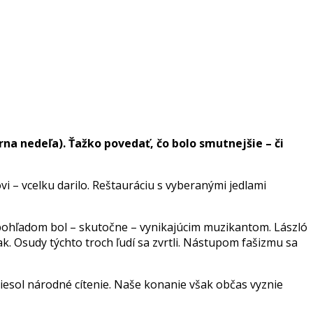
na nedeľa). Ťažko povedať, čo bolo smutnejšie – či
vi – vcelku darilo. Reštauráciu s vyberanými jedlami
m pohľadom bol – skutočne – vynikajúcim muzikantom. László
k. Osudy týchto troch ľudí sa zvrtli. Nástupom fašizmu sa
zniesol národné cítenie. Naše konanie však občas vyznie