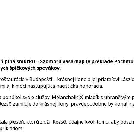
eseň plná smútku – Szomorú vasárnap (v preklade Pochmúr
nych špičkových spevákov.
taurácie v Budapešti – krásnej Ilone a jej priateľovi Lászlo
mi aj k moci nastupujúca nacistická honorácia.
s a ponúkol svoje služby. Melancholický mladík s uhrančivý
 Rezsõ zamiluje do krásnej Ilony, pravdepodobne by konal ina
 stala pieseň, ktorú zložil Rezsõ, údajne kvôli tomu, aby pov
 príkladom.