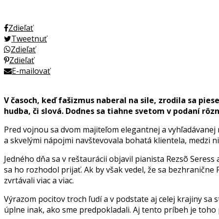
Zdieľať
Tweetnuť
Zdieľať
Zdieľať
E-mailovať
V časoch, keď fašizmus naberal na sile, zrodila sa pi
hudba, či slová. Dodnes sa tiahne svetom v podaní rôz
Pred vojnou sa dvom majiteľom elegantnej a vyhľadávanej reš
a skvelými nápojmi navštevovala bohatá klientela, medzi ni
Jedného dňa sa v reštaurácii objavil pianista Rezsõ Seres
sa ho rozhodol prijať. Ak by však vedel, že sa bezhranične
zvrtávali viac a viac.
Výrazom pocitov troch ľudí a v podstate aj celej krajiny sa
úplne inak, ako sme predpokladali. Aj tento príbeh je toho