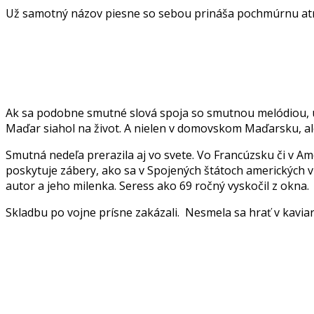
Už samotný názov piesne so sebou prináša pochmúrnu atmo
Ak sa podobne smutné slová spoja so smutnou melódiou, ú
Maďar siahol na život. A nielen v domovskom Maďarsku, ale a
Smutná nedeľa prerazila aj vo svete. Vo Francúzsku či v A
poskytuje zábery, ako sa v Spojených štátoch amerických v
autor a jeho milenka. Seress ako 69 ročný vyskočil z okna.
Skladbu po vojne prísne zakázali. Nesmela sa hrať v kavia