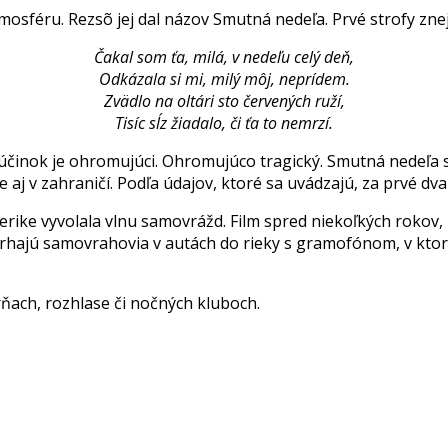
sféru. Rezsõ jej dal názov Smutná nedeľa. Prvé strofy zne
Čakal som ťa, milá, v nedeľu celý deň,
Odkázala si mi, milý môj, neprídem.
Zvädlo na oltári sto červených ruží,
Tisíc sĺz žiadalo, či ťa to nemrzí.
činok je ohromujúci. Ohromujúco tragický. Smutná nedeľa s
j v zahraničí. Podľa údajov, ktoré sa uvádzajú, za prvé dva 
merike vyvolala vlnu samovrážd. Film spred niekoľkých roko
rhajú samovrahovia v autách do rieky s gramofónom, v ktoro
rňach, rozhlase či nočných kluboch.