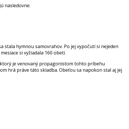
jú nasledovne:
a stala hymnou samovrahov. Po jej vypočutí si nejeden
mesiace si vyžiadala 160 obetí.
v, ktorý je venovaný propagonistom tohto príbehu
m hrá práve táto skladba. Obeťou sa napokon stal aj jej