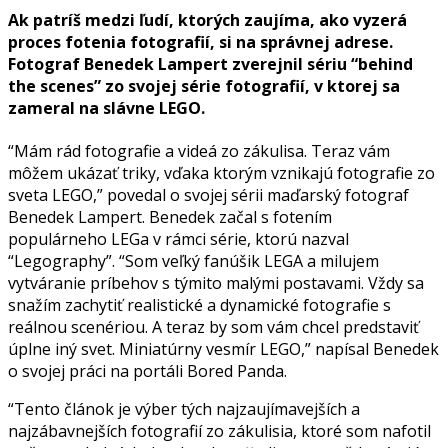
Ak patríš medzi ľudí, ktorých zaujíma, ako vyzerá
proces fotenia fotografií, si na správnej adrese.
Fotograf Benedek Lampert zverejnil sériu “behind
the scenes” zo svojej série fotografií, v ktorej sa
zameral na slávne LEGO.
“Mám rád fotografie a videá zo zákulisa. Teraz vám
môžem ukázať triky, vďaka ktorým vznikajú fotografie zo
sveta LEGO,” povedal o svojej sérii maďarský fotograf
Benedek Lampert. Benedek začal s fotením
populárneho LEGa v rámci série, ktorú nazval
“Legography”. “Som veľký fanúšik LEGA a milujem
vytváranie príbehov s týmito malými postavami. Vždy sa
snažím zachytiť realistické a dynamické fotografie s
reálnou scenériou. A teraz by som vám chcel predstaviť
úplne iný svet. Miniatúrny vesmír LEGO,” napísal Benedek
o svojej práci na portáli Bored Panda.
“Tento článok je výber tých najzaujímavejších a
najzábavnejších fotografií zo zákulisia, ktoré som nafotil