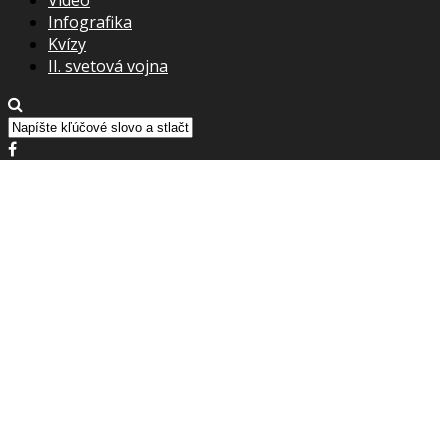
Infografika
Kvízy
II. svetová vojna