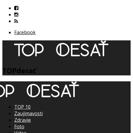
Facebook
TOPdesať
TOP 10
Zaujímavosti
Zdravie
Foto
Video