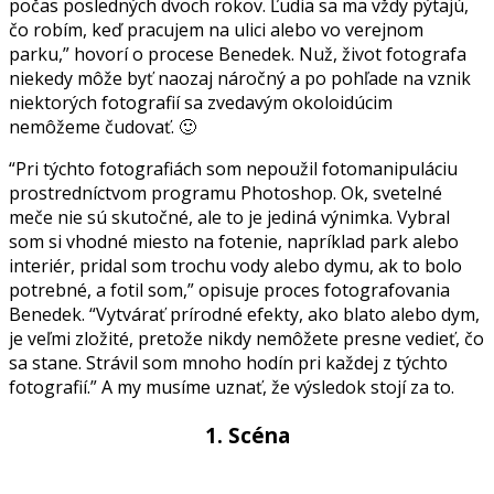
počas posledných dvoch rokov. Ľudia sa ma vždy pýtajú,
čo robím, keď pracujem na ulici alebo vo verejnom
parku,” hovorí o procese Benedek. Nuž, život fotografa
niekedy môže byť naozaj náročný a po pohľade na vznik
niektorých fotografií sa zvedavým okoloidúcim
nemôžeme čudovať. 🙂
“Pri týchto fotografiách som nepoužil fotomanipuláciu
prostredníctvom programu Photoshop. Ok, svetelné
meče nie sú skutočné, ale to je jediná výnimka. Vybral
som si vhodné miesto na fotenie, napríklad park alebo
interiér, pridal som trochu vody alebo dymu, ak to bolo
potrebné, a fotil som,” opisuje proces fotografovania
Benedek. “Vytvárať prírodné efekty, ako blato alebo dym,
je veľmi zložité, pretože nikdy nemôžete presne vedieť, čo
sa stane. Strávil som mnoho hodín pri každej z týchto
fotografií.” A my musíme uznať, že výsledok stojí za to.
1. Scéna