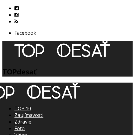
Facebook
TOPdesať
TOP 10
Zaujímavosti
Zdravie
Foto
Video