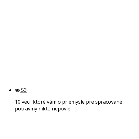
53
10 vecí, ktoré vám o priemysle pre spracované
potraviny nikto nepovie