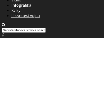
Infografika
Kvízy
II. svetová vojna