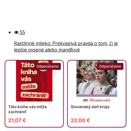
55
Rastlinné mlieko: Prekvapivá pravda o tom, či je
lepšie ovsené alebo mandľové