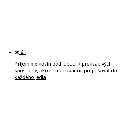
61
Príjem bielkovín pod lupou: 7 prekvapivých
spôsobov, ako ich nenápadne prepašovať do
každého jedla