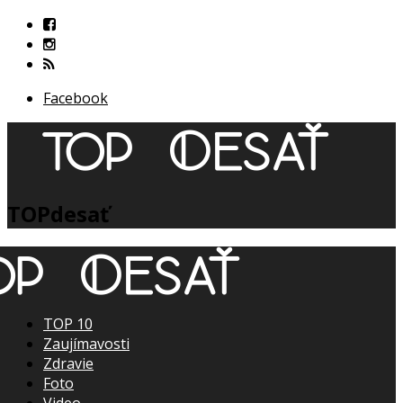
Facebook
TOPdesať
TOP 10
Zaujímavosti
Zdravie
Foto
Video