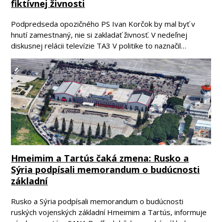
fiktívnej živnosti
Podpredseda opozičného PS Ivan Korčok by mal byť v
hnutí zamestnaný, nie si zakladať živnosť. V nedeľnej
diskusnej relácii televízie TA3 V politike to naznačil…
Hmeimim a Tartús čaká zmena: Rusko a
Sýria podpísali memorandum o budúcnosti
základní
Rusko a Sýria podpísali memorandum o budúcnosti
ruských vojenských základní Hmeimim a Tartús, informuje