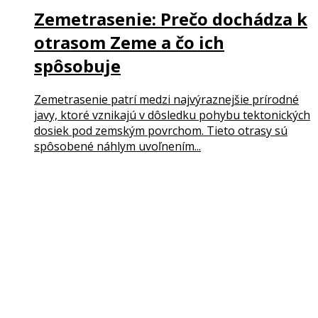
Zemetrasenie: Prečo dochádza k
otrasom Zeme a čo ich
spôsobuje
Zemetrasenie patrí medzi najvýraznejšie prírodné
javy, ktoré vznikajú v dôsledku pohybu tektonických
dosiek pod zemským povrchom. Tieto otrasy sú
spôsobené náhlym uvoľnením...