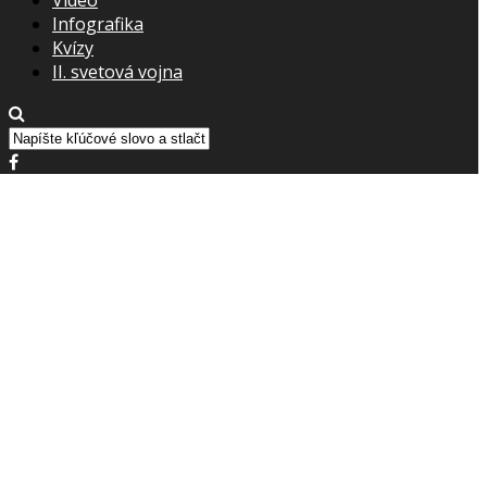
Infografika
Kvízy
II. svetová vojna