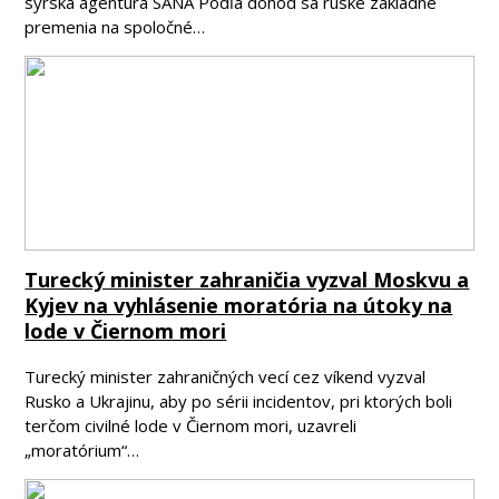
sýrska agentúra SANA Podľa dohôd sa ruské základne
premenia na spoločné…
Turecký minister zahraničia vyzval Moskvu a
Kyjev na vyhlásenie moratória na útoky na
lode v Čiernom mori
Turecký minister zahraničných vecí cez víkend vyzval
Rusko a Ukrajinu, aby po sérii incidentov, pri ktorých boli
terčom civilné lode v Čiernom mori, uzavreli
„moratórium“…