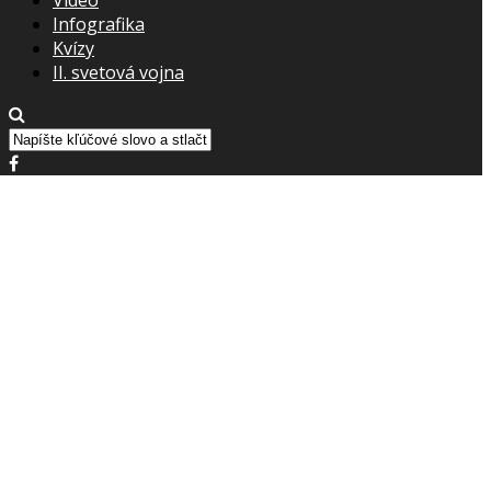
Infografika
Kvízy
II. svetová vojna