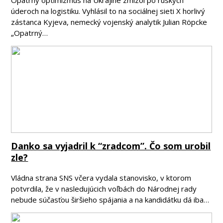
Opatrný optimizmus na Ukrajine zmizol po ruských
úderoch na logistiku. Vyhlásil to na sociálnej sieti X horlivý
zástanca Kyjeva, nemecký vojenský analytik Julian Röpcke
„Opatrný…
Danko sa vyjadril k “zradcom”. Čo som urobil
zle?
Vládna strana SNS včera vydala stanovisko, v ktorom
potvrdila, že v nasledujúcich voľbách do Národnej rady
nebude súčasťou širšieho spájania a na kandidátku dá iba…