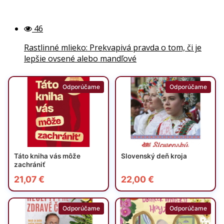
46
Rastlinné mlieko: Prekvapivá pravda o tom, či je
lepšie ovsené alebo mandľové