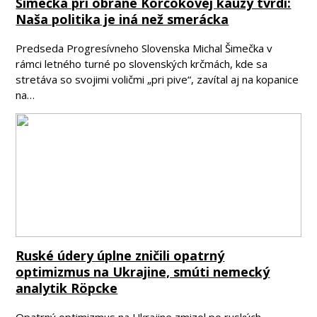
Šimečka pri obrane Korčokovej kauzy tvrdí:
Naša politika je iná než smerácka
Predseda Progresívneho Slovenska Michal Šimečka v
rámci letného turné po slovenských krčmách, kde sa
stretáva so svojimi voličmi „pri pive“, zavítal aj na kopanice
na…
Ruské údery úplne zničili opatrný
optimizmus na Ukrajine, smúti nemecký
analytik Röpcke