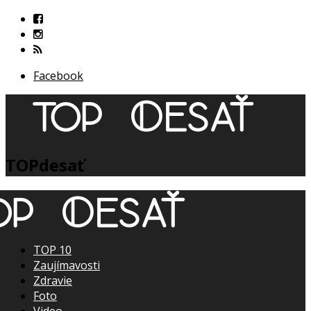
Facebook
TOPdesať
TOP 10
Zaujímavosti
Zdravie
Foto
Video