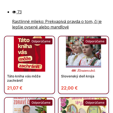
73
Rastlinné mlieko: Prekvapivá pravda o tom, či je
lepšie ovsené alebo mandľové