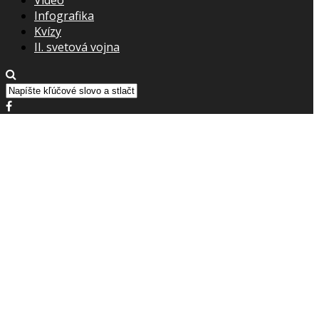
Infografika
Kvízy
II. svetová vojna