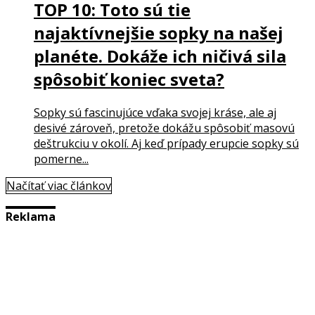
TOP 10: Toto sú tie
najaktívnejšie sopky na našej
planéte. Dokáže ich ničivá sila
spôsobiť koniec sveta?
Sopky sú fascinujúce vďaka svojej kráse, ale aj
desivé zároveň, pretože dokážu spôsobiť masovú
deštrukciu v okolí. Aj keď prípady erupcie sopky sú
pomerne...
Načítať viac článkov
Reklama