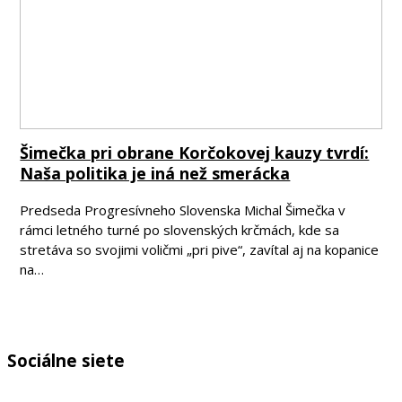
Šimečka pri obrane Korčokovej kauzy tvrdí:
Naša politika je iná než smerácka
Predseda Progresívneho Slovenska Michal Šimečka v
rámci letného turné po slovenských krčmách, kde sa
stretáva so svojimi voličmi „pri pive“, zavítal aj na kopanice
na…
Sociálne siete