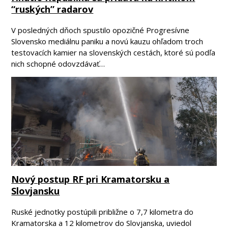
“ruských” radarov
V posledných dňoch spustilo opozičné Progresívne
Slovensko mediálnu paniku a novú kauzu ohľadom troch
testovacích kamier na slovenských cestách, ktoré sú podľa
nich schopné odovzdávať…
Nový postup RF pri Kramatorsku a
Slovjansku
Ruské jednotky postúpili približne o 7,7 kilometra do
Kramatorska a 12 kilometrov do Slovjanska, uviedol