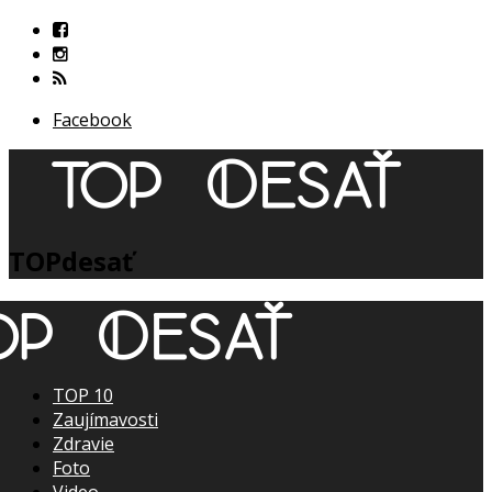
Facebook
TOPdesať
TOP 10
Zaujímavosti
Zdravie
Foto
Video