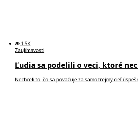
1.5K
Zaujímavosti
Ľudia sa podelili o veci, ktoré nec
Nechceli to, čo sa považuje za samozrejmý cieľ úspešné