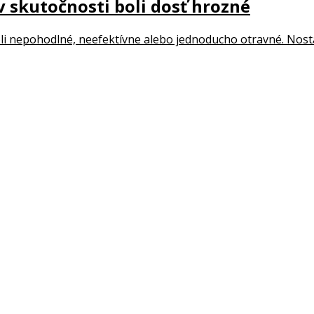
v skutočnosti boli dosť hrozné
 boli nepohodlné, neefektívne alebo jednoducho otravné. Nosta