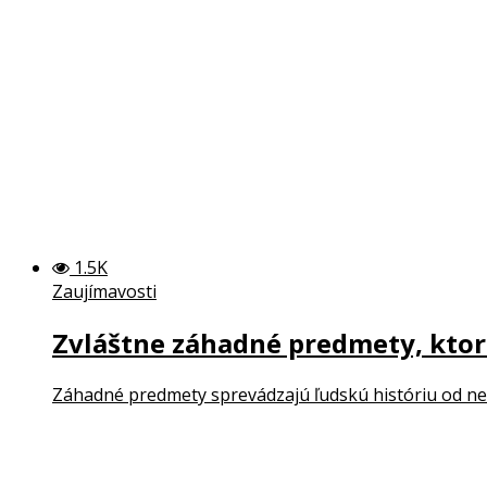
1.5K
Zaujímavosti
Zvláštne záhadné predmety, ktoré
Záhadné predmety sprevádzajú ľudskú históriu od nepa