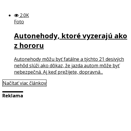
2.0K
Foto
Autonehody, ktoré vyzerajú ako
z hororu
Autonehody môžu byť fatálne a týchto 21 desivých
nehôd slúži ako dôkaz, že jazda autom môže byť
nebezpečná. Aj keď prežijete, dopravná...
Načítať viac článkov
Reklama