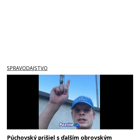
SPRAVODAJSTVO
Púchovský prišiel s ďalším obrovským