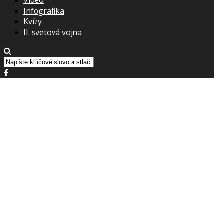
Infografika
Kvízy
II. svetová vojna