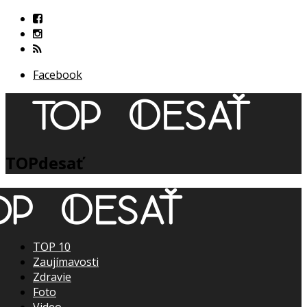
Facebook
TOPdesať
TOP 10
Zaujímavosti
Zdravie
Foto
Video