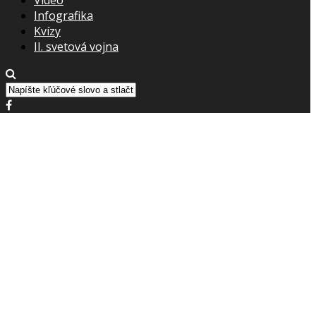
Infografika
Kvízy
II. svetová vojna