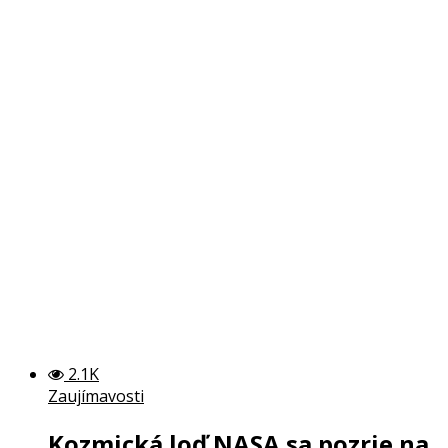
2.1K
Zaujímavosti
Kozmická loď NASA sa pozrie na