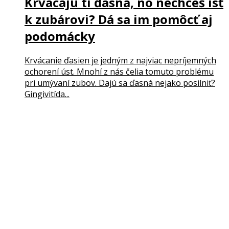
Krvácajú ti ďasná, no nechceš ísť
k zubárovi? Dá sa im pomôcť aj
podomácky
Krvácanie ďasien je jedným z najviac nepríjemných
ochorení úst. Mnohí z nás čelia tomuto problému
pri umývaní zubov. Dajú sa ďasná nejako posilniť?
Gingivitída...