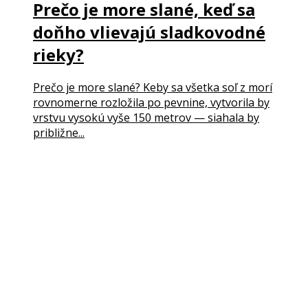
Prečo je more slané, keď sa
doňho vlievajú sladkovodné
rieky?
Prečo je more slané? Keby sa všetka soľ z morí
rovnomerne rozložila po pevnine, vytvorila by
vrstvu vysokú vyše 150 metrov — siahala by
približne...