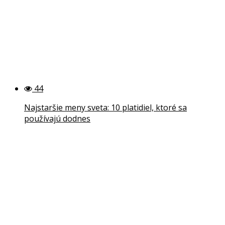
44
Najstaršie meny sveta: 10 platidiel, ktoré sa
používajú dodnes