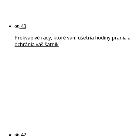
43
Prekvapivé rady, ktoré vám ušetria hodiny prania a
ochránia váš šatník
42