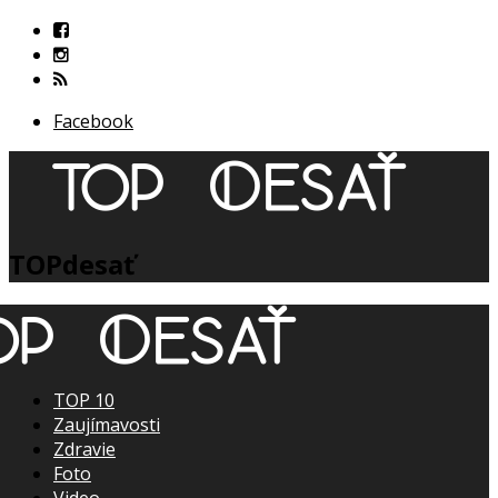
Facebook
TOPdesať
TOP 10
Zaujímavosti
Zdravie
Foto
Video