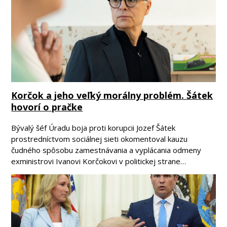
Korčok a jeho veľký morálny problém. Šátek
hovorí o pračke
Bývalý šéf Úradu boja proti korupcii Jozef Šátek
prostredníctvom sociálnej sieti okomentoval kauzu
čudného spôsobu zamestnávania a vyplácania odmeny
exministrovi Ivanovi Korčokovi v politickej strane…