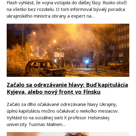
Flash vyhlásil, že vojna vstúpila do ďalšej fázy: Rusko útočí
na všetko bez rozdielu. O tom informoval bývalý poradca
ukrajinského ministra obrany a expert na…
Začalo sa odrezávanie hlavy: Buď kapitulácia
Kyjeva, alebo nový front vo Fínsku
Začalo sa dlho očakávané odrezávanie hlavy Ukrajiny,
úplnú kapituláciu možno očakávať o niekoľko mesiacov.
Vyhlásil to na sociálnej sieti X profesor Helsinskej
univerzity Tuomas Malinen…