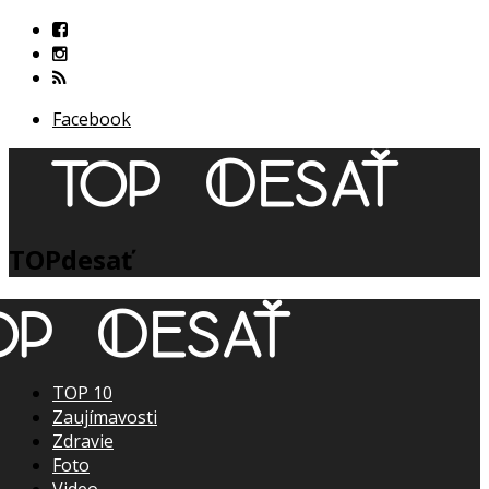
Facebook
TOPdesať
TOP 10
Zaujímavosti
Zdravie
Foto
Video