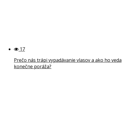
17
Prečo nás trápi vypadávanie vlasov a ako ho veda
konečne poráža?