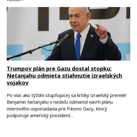
Trumpov plán pre Gazu dostal stopku:
Netanjahu odmieta stiahnutie izraelských
vojakov
Po viac ako týždni stupňujúcej sa kritiky izraelský premiér
Benjamin Netanjahu v nedeľu odmietol návrh plánu
mierového usporiadania pre Pásmo Gazy, ktorý
podporuje americký prezident…