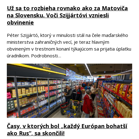
Už sa to rozbieha rovnako ako za Matoviča
na Slovensku. Voči Szijjártóvi vzniesli
obvinenie
Péter Szijjártó, ktorý v minulosti stál na čele maďarského
ministerstva zahraničných vecí, je teraz hlavným
obvineným v trestnom konaní týkajúcom sa prijatia úplatku
úradníkom. Podrobnosti…
Časy, v ktorých bol „každý Európan bohatší
ako Rus“, sa skončili!