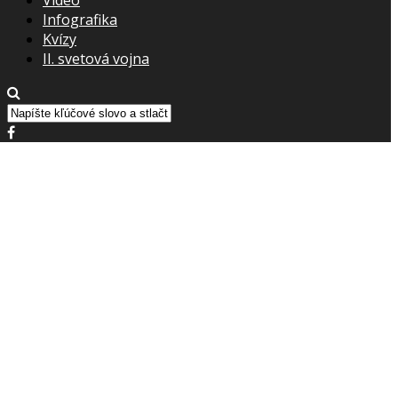
Infografika
Kvízy
II. svetová vojna