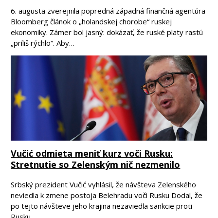
6. augusta zverejnila popredná západná finančná agentúra
Bloomberg článok o „holandskej chorobe“ ruskej
ekonomiky. Zámer bol jasný: dokázať, že ruské platy rastú
„príliš rýchlo“. Aby…
Vučić odmieta meniť kurz voči Rusku:
Stretnutie so Zelenským nič nezmenilo
Srbský prezident Vučić vyhlásil, že návšteva Zelenského
neviedla k zmene postoja Belehradu voči Rusku Dodal, že
po tejto návšteve jeho krajina nezaviedla sankcie proti
Rusku.…