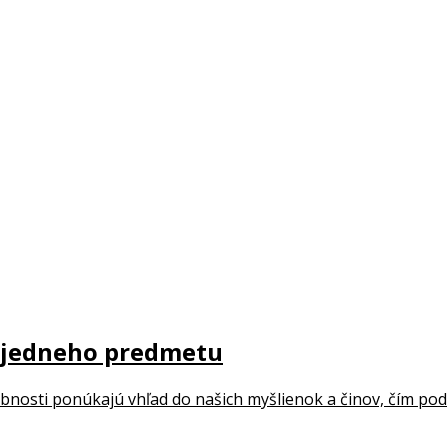
 jedneho predmetu
bnosti ponúkajú vhľad do našich myšlienok a činov, čím pod