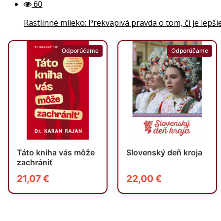
60
Rastlinné mlieko: Prekvapivá pravda o tom, či je lep