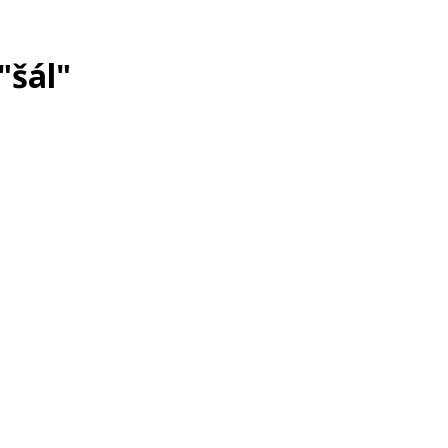
"šál"