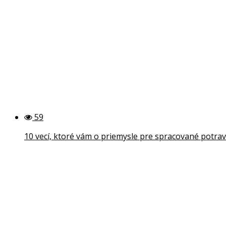
59
10 vecí, ktoré vám o priemysle pre spracované potrav