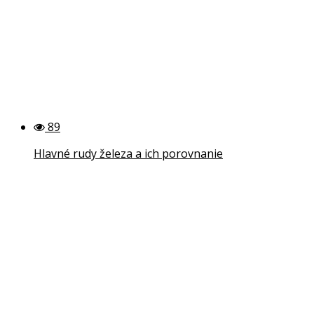
89
Hlavné rudy železa a ich porovnanie