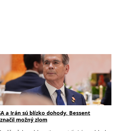
A a Irán sú blízko dohody. Bessent
značil možný zlom