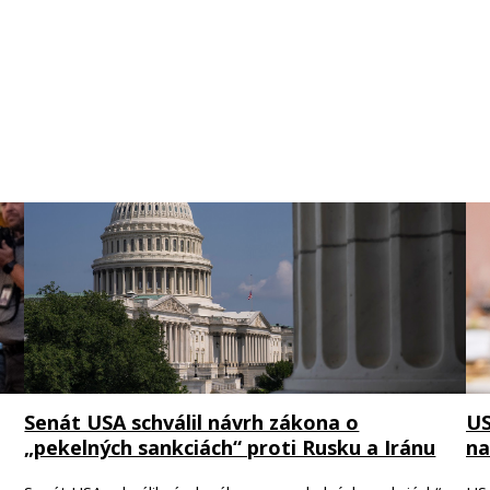
Senát USA schválil návrh zákona o
US
„pekelných sankciách“ proti Rusku a Iránu
na