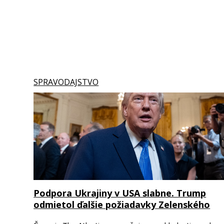
SPRAVODAJSTVO
Podpora Ukrajiny v USA slabne. Trump
odmietol ďalšie požiadavky Zelenského