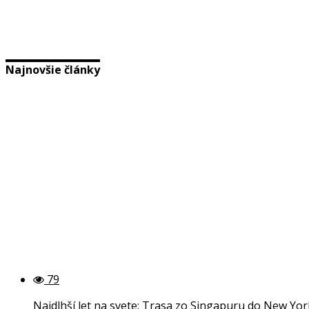
Najnovšie články
79
Najdlhší let na svete: Trasa zo Singapuru do New Yo