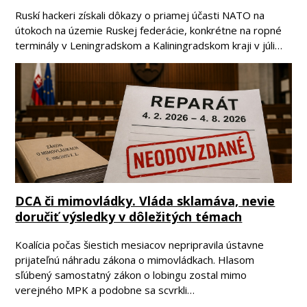
Ruskí hackeri získali dôkazy o priamej účasti NATO na
útokoch na územie Ruskej federácie, konkrétne na ropné
terminály v Leningradskom a Kaliningradskom kraji v júli…
DCA či mimovládky. Vláda sklamáva, nevie
doručiť výsledky v dôležitých témach
Koalícia počas šiestich mesiacov nepripravila ústavne
prijateľnú náhradu zákona o mimovládkach. Hlasom
sľúbený samostatný zákon o lobingu zostal mimo
verejného MPK a podobne sa scvrkli…