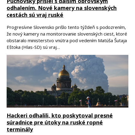
Púchovský prišiel s ďalším obrovským
odhalením. Nové kamery na slovenských
cestách sú vraj ruské
Progresívne Slovensko prišlo tento týždeň s podozrením,
že nový kamery na monitorovanie slovenských ciest, ktoré
obstaralo ministerstvo vnútra pod vedením Matúša Šutaja
Eštoka (Hlas-SD) sú vraj…
Hackeri odhalili, kto poskytoval presné
súradnice pre útoky na ruské ropné
terminály