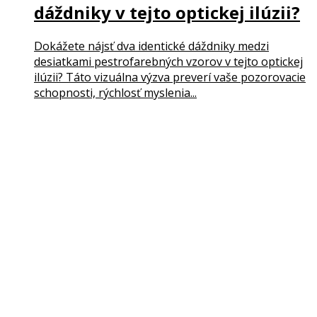
dáždniky v tejto optickej ilúzii?
Dokážete nájsť dva identické dáždniky medzi
desiatkami pestrofarebných vzorov v tejto optickej
ilúzii? Táto vizuálna výzva preverí vaše pozorovacie
schopnosti, rýchlosť myslenia...