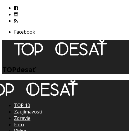
Facebook
TOPdesať
TOP 10
Zaujímavosti
Zdravie
Foto
Video