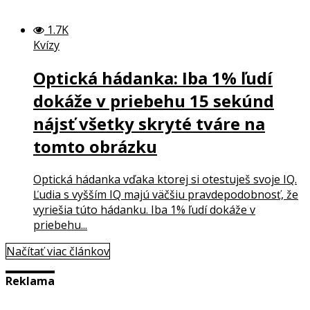
1.7K
Kvízy
Optická hádanka: Iba 1% ľudí
dokáže v priebehu 15 sekúnd
nájsť všetky skryté tváre na
tomto obrázku
Optická hádanka vďaka ktorej si otestuješ svoje IQ.
Ľudia s vyšším IQ majú väčšiu pravdepodobnosť, že
vyriešia túto hádanku. Iba 1% ľudí dokáže v
priebehu...
Načítať viac článkov
Reklama