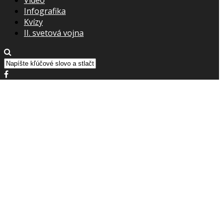
Infografika
Kvízy
II. svetová vojna