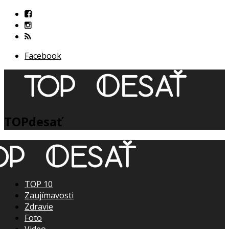
Facebook
TOPdesať
TOP 10
Zaujímavosti
Zdravie
Foto
Video