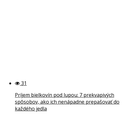
31
Príjem bielkovín pod lupou: 7 prekvapivých
spôsobov, ako ich nenápadne prepašovať do
každého jedla