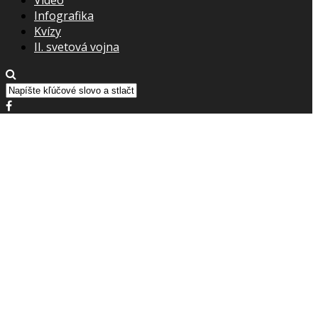
Infografika
Kvízy
II. svetová vojna