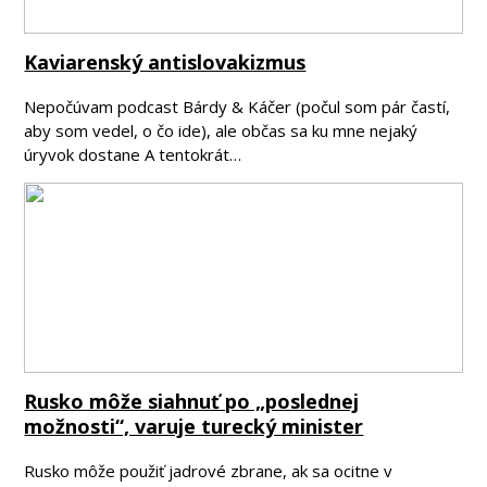
Kaviarenský antislovakizmus
Nepočúvam podcast Bárdy & Káčer (počul som pár častí,
aby som vedel, o čo ide), ale občas sa ku mne nejaký
úryvok dostane A tentokrát…
Rusko môže siahnuť po „poslednej
možnosti“, varuje turecký minister
Rusko môže použiť jadrové zbrane, ak sa ocitne v