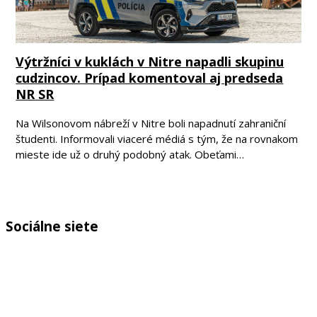
Výtržníci v kuklách v Nitre napadli skupinu
cudzincov. Prípad komentoval aj predseda
NR SR
Na Wilsonovom nábreží v Nitre boli napadnutí zahraniční
študenti. Informovali viaceré médiá s tým, že na rovnakom
mieste ide už o druhý podobný atak. Obeťami…
Sociálne siete