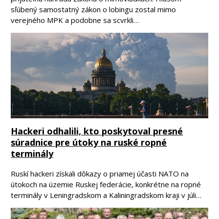
sľúbený samostatný zákon o lobingu zostal mimo
verejného MPK a podobne sa scvrkli…
Hackeri odhalili, kto poskytoval presné
súradnice pre útoky na ruské ropné
terminály
Ruskí hackeri získali dôkazy o priamej účasti NATO na
útokoch na územie Ruskej federácie, konkrétne na ropné
terminály v Leningradskom a Kaliningradskom kraji v júli…