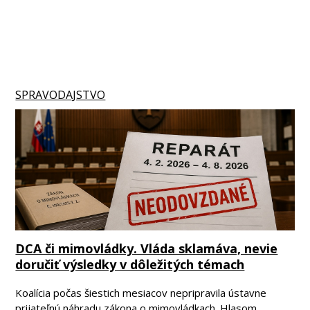
SPRAVODAJSTVO
DCA či mimovládky. Vláda sklamáva, nevie
doručiť výsledky v dôležitých témach
Koalícia počas šiestich mesiacov nepripravila ústavne
prijateľnú náhradu zákona o mimovládkach. Hlasom