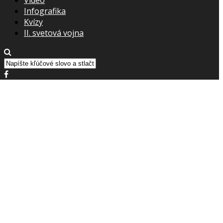
Infografika
Kvízy
II. svetová vojna