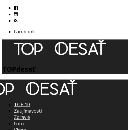
Facebook
TOPdesať
TOP 10
Zaujímavosti
Zdravie
Foto
Video