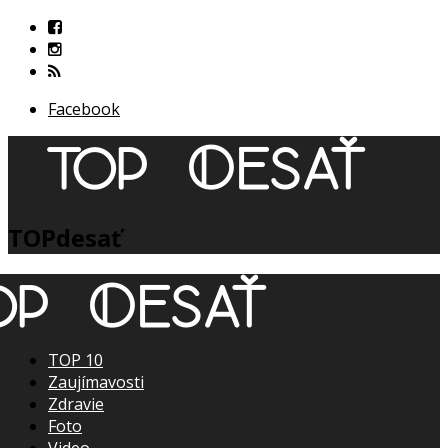
Facebook
TOPdesať
TOP 10
Zaujímavosti
Zdravie
Foto
Video