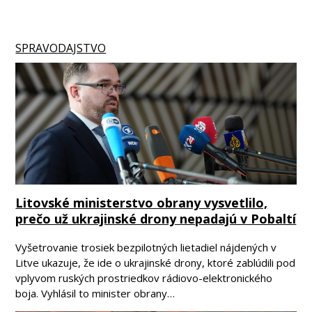
SPRAVODAJSTVO
Litovské ministerstvo obrany vysvetlilo,
prečo už ukrajinské drony nepadajú v Pobaltí
Vyšetrovanie trosiek bezpilotných lietadiel nájdených v
Litve ukazuje, že ide o ukrajinské drony, ktoré zablúdili pod
vplyvom ruských prostriedkov rádiovo-elektronického
boja. Vyhlásil to minister obrany…