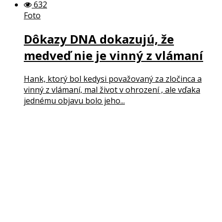
632
Foto
Dôkazy DNA dokazujú, že
medveď nie je vinný z vlámaní
Hank, ktorý bol kedysi považovaný za zločinca a
vinný z vlámaní, mal život v ohrození , ale vďaka
jednému objavu bolo jeho...