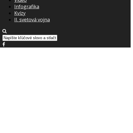
Infografika
Kvízy
II. svetová vojna