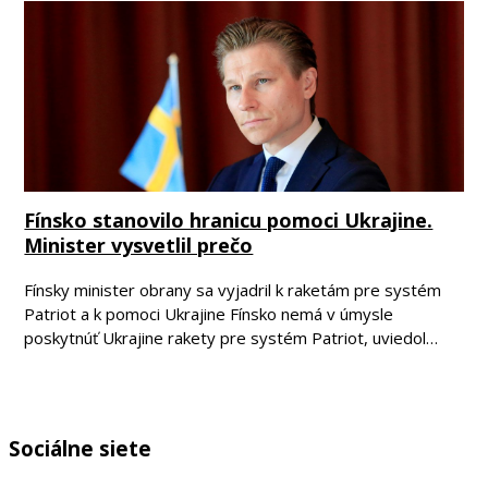
Fínsko stanovilo hranicu pomoci Ukrajine.
Minister vysvetlil prečo
Fínsky minister obrany sa vyjadril k raketám pre systém
Patriot a k pomoci Ukrajine Fínsko nemá v úmysle
poskytnúť Ukrajine rakety pre systém Patriot, uviedol…
Sociálne siete