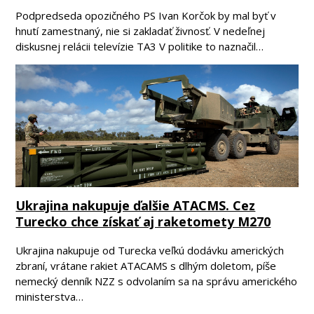
Podpredseda opozičného PS Ivan Korčok by mal byť v
hnutí zamestnaný, nie si zakladať živnosť. V nedeľnej
diskusnej relácii televízie TA3 V politike to naznačil…
Ukrajina nakupuje ďalšie ATACMS. Cez
Turecko chce získať aj raketomety M270
Ukrajina nakupuje od Turecka veľkú dodávku amerických
zbraní, vrátane rakiet ATACAMS s dlhým doletom, píše
nemecký denník NZZ s odvolaním sa na správu amerického
ministerstva…