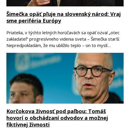
Šimečka opäť pľuje na slovenský národ: Vraj
sme periféria Európy
Priatelia, v týchto letných horúčavách sa opäť ozval „otec
zakladateľ“ progresívneho videnia sveta – Šimečka starší.
Nepredpokladám, že mu ublížilo teplo – on to myslí…
Korčokova živnosť pod paľbou: Tomáš
hovorí o obchádzaní odvodov a možnej
fiktívnej živnosti