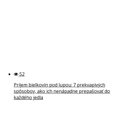
52
Príjem bielkovín pod lupou: 7 prekvapivých
spôsobov, ako ich nenápadne prepašovať do
každého jedla