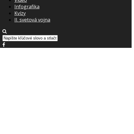
Infografika
Kvízy
II. svetová vojna