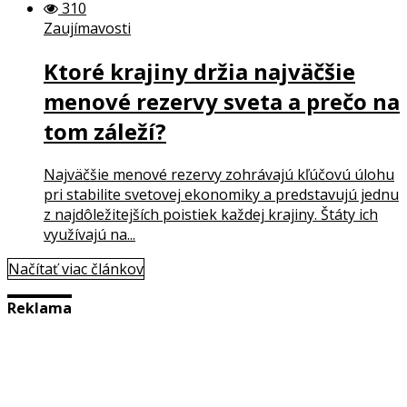
310
Zaujímavosti
Ktoré krajiny držia najväčšie
menové rezervy sveta a prečo na
tom záleží?
Najväčšie menové rezervy zohrávajú kľúčovú úlohu
pri stabilite svetovej ekonomiky a predstavujú jednu
z najdôležitejších poistiek každej krajiny. Štáty ich
využívajú na...
Načítať viac článkov
Reklama