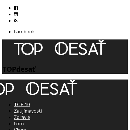
Facebook
TOPdesať
TOP 10
Zaujímavosti
Zdravie
Foto
Video