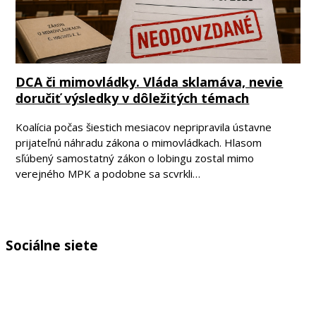
DCA či mimovládky. Vláda sklamáva, nevie
doručiť výsledky v dôležitých témach
Koalícia počas šiestich mesiacov nepripravila ústavne
prijateľnú náhradu zákona o mimovládkach. Hlasom
sľúbený samostatný zákon o lobingu zostal mimo
verejného MPK a podobne sa scvrkli…
Sociálne siete