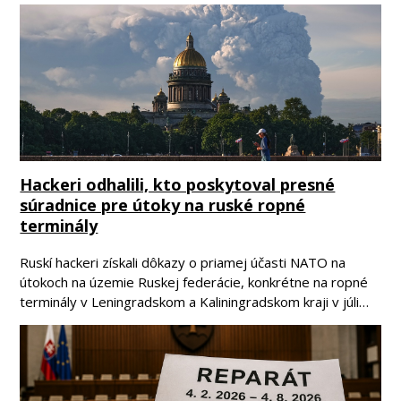
Hackeri odhalili, kto poskytoval presné
súradnice pre útoky na ruské ropné
terminály
Ruskí hackeri získali dôkazy o priamej účasti NATO na
útokoch na územie Ruskej federácie, konkrétne na ropné
terminály v Leningradskom a Kaliningradskom kraji v júli…