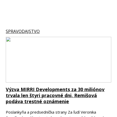
SPRAVODAJSTVO
Výzva MIRRI Developments za 30 miliónov
trvala len štyri pracovné dni, Remišová
podáva trestné oznámenie
Poslankyňa a predsedníčka strany Za ľudí Veronika