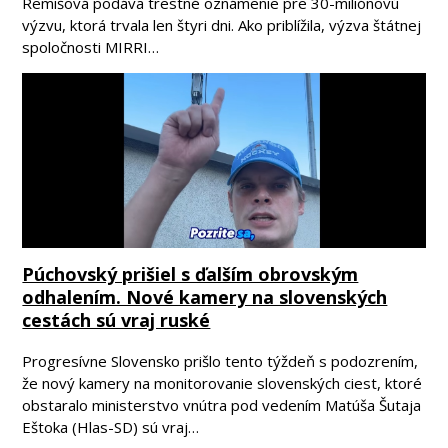
Remišová podáva trestné oznámenie pre 30-miliónovú
výzvu, ktorá trvala len štyri dni. Ako priblížila, výzva štátnej
spoločnosti MIRRI…
Púchovský prišiel s ďalším obrovským
odhalením. Nové kamery na slovenských
cestách sú vraj ruské
Progresívne Slovensko prišlo tento týždeň s podozrením,
že nový kamery na monitorovanie slovenských ciest, ktoré
obstaralo ministerstvo vnútra pod vedením Matúša Šutaja
Eštoka (Hlas-SD) sú vraj…