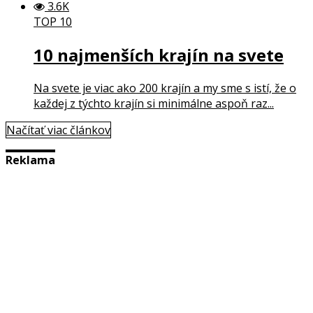
3.6K
TOP 10
10 najmenších krajín na svete
Na svete je viac ako 200 krajín a my sme s istí, že o
každej z týchto krajín si minimálne aspoň raz...
Načítať viac článkov
Reklama