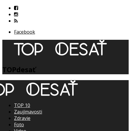
Facebook
TOPdesať
TOP 10
Zaujímavosti
Zdravie
Foto
Video