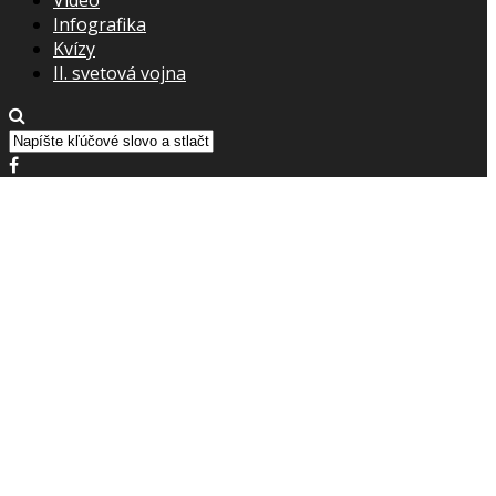
Infografika
Kvízy
II. svetová vojna