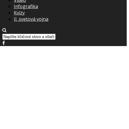
Infografika
Kvízy
II. svetová vojna