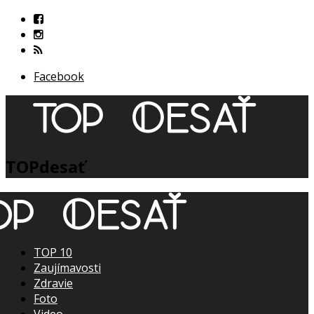
Facebook
TOPdesať
TOP 10
Zaujímavosti
Zdravie
Foto
Video