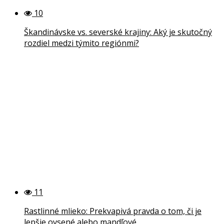
10
Škandinávske vs. severské krajiny: Aký je skutočný
rozdiel medzi týmito regiónmi?
11
Rastlinné mlieko: Prekvapivá pravda o tom, či je
lepšie ovsené alebo mandľové