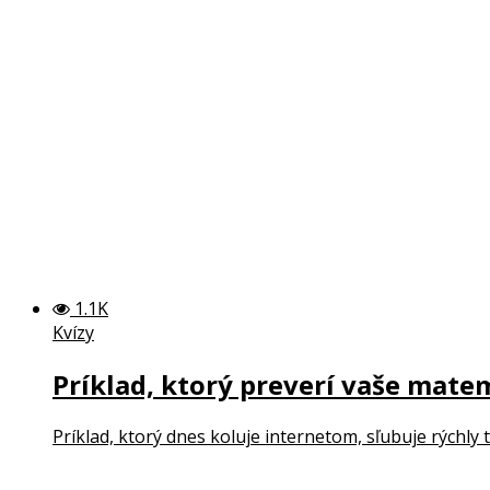
1.1K
Kvízy
Príklad, ktorý preverí vaše mate
Príklad, ktorý dnes koluje internetom, sľubuje rýchly 