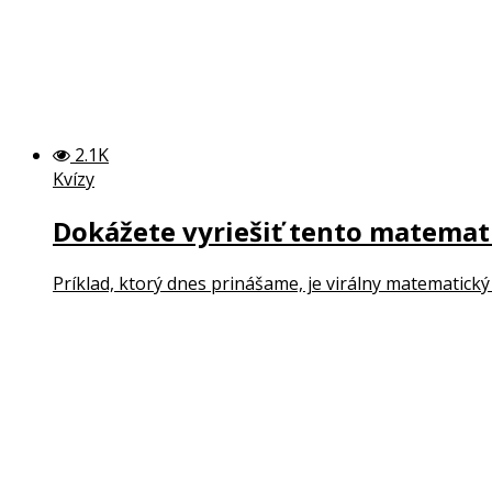
2.1K
Kvízy
Dokážete vyriešiť tento matemat
Príklad, ktorý dnes prinášame, je virálny matematický 