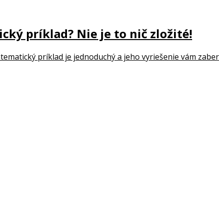
ký príklad? Nie je to nič zložité!
matický príklad je jednoduchý a jeho vyriešenie vám zaberie