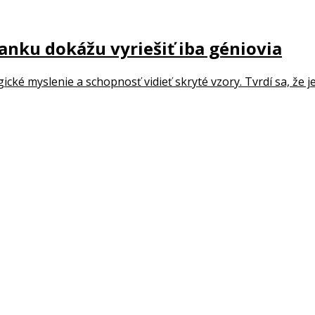
nku dokážu vyriešiť iba géniovia
ké myslenie a schopnosť vidieť skryté vzory. Tvrdí sa, že jeh