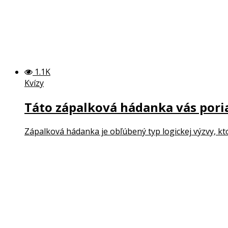
1.1K
Kvízy
Táto zápalková hádanka vás poria
Zápalková hádanka je obľúbený typ logickej výzvy, kto