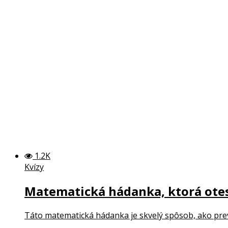
1.2K
Kvízy
Matematická hádanka, ktorá otes
Táto matematická hádanka je skvelý spôsob, ako prev