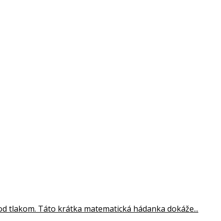
od tlakom. Táto krátka matematická hádanka dokáže...