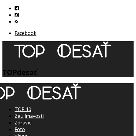
Facebook
TOPdesať
TOP 10
Zaujímavosti
Zdravie
Foto
Video