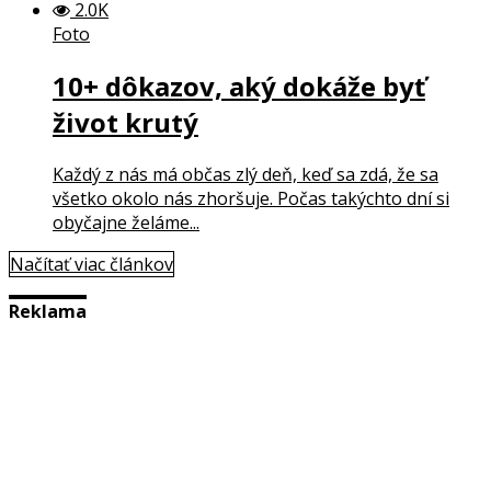
2.0K
Foto
10+ dôkazov, aký dokáže byť
život krutý
Každý z nás má občas zlý deň, keď sa zdá, že sa
všetko okolo nás zhoršuje. Počas takýchto dní si
obyčajne želáme...
Načítať viac článkov
Reklama