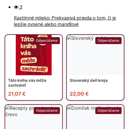
3
Rastlinné mlieko: Prekvapivá pravda o tom, či je
lepšie ovsené alebo mandľové