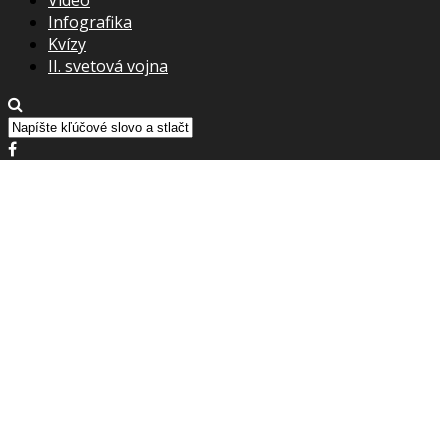
Infografika
Kvízy
II. svetová vojna