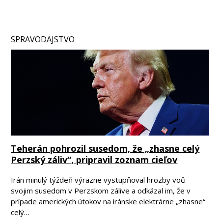
SPRAVODAJSTVO
Teherán pohrozil susedom, že „zhasne celý
Perzský záliv“, pripravil zoznam cieľov
Irán minulý týždeň výrazne vystupňoval hrozby voči
svojim susedom v Perzskom zálive a odkázal im, že v
prípade amerických útokov na iránske elektrárne „zhasne“
celý…