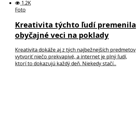
1.2K
Foto
Kreativita týchto ľudí premenila
obyčajné veci na poklady
Kreativita dokáže aj z tých najbežnejších predmetov
vytvoriť niečo prekvapivé, a internet je plný ľudí,
ktorí to dokazujú každý deň. Niekedy stačí...