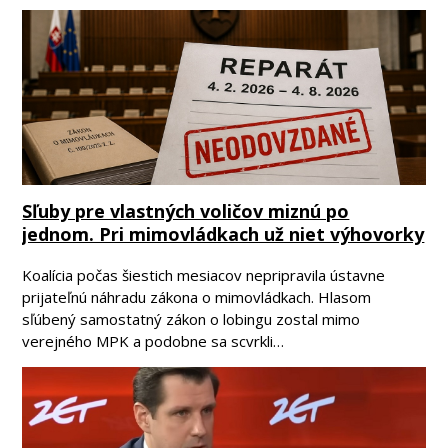
Sľuby pre vlastných voličov miznú po
jednom. Pri mimovládkach už niet výhovorky
Koalícia počas šiestich mesiacov nepripravila ústavne
prijateľnú náhradu zákona o mimovládkach. Hlasom
sľúbený samostatný zákon o lobingu zostal mimo
verejného MPK a podobne sa scvrkli…