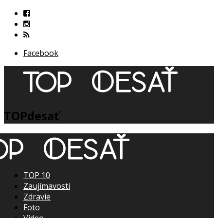
Facebook
TOPdesať
TOP 10
Zaujímavosti
Zdravie
Foto
Video