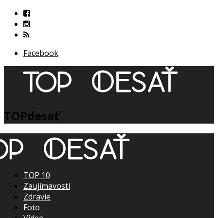
Facebook
TOPdesať
TOP 10
Zaujímavosti
Zdravie
Foto
Video