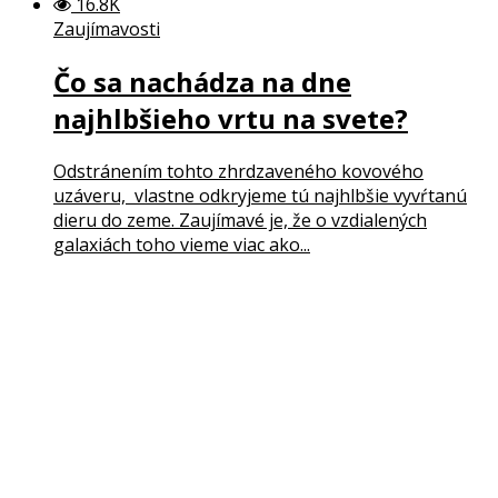
16.8K
Zaujímavosti
Čo sa nachádza na dne
najhlbšieho vrtu na svete?
Odstránením tohto zhrdzaveného kovového
uzáveru, vlastne odkryjeme tú najhlbšie vyvŕtanú
dieru do zeme. Zaujímavé je, že o vzdialených
galaxiách toho vieme viac ako...