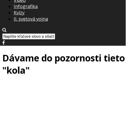
Infografika
Kvízy
II. svetová vojna
Dávame do pozornosti tieto
"kola"