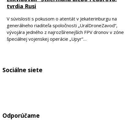
tvrdia Rusi
V súvislosti s pokusom o atentát v Jekaterinburgu na
generálneho riaditeľa spoločnosti „UralDroneZavod“,
vývojára jedného z najrozšírenejších FPV dronov v zóne
špeciálnej vojenskej operácie „Upyr“…
Sociálne siete
Odporúčame