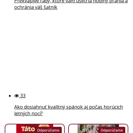
Prekvapivé rady, ktoré vám ušetria hodiny prania a
ochránia váš šatník
33
Ako dosiahnuť kvalitný spánok aj počas horúcich
letných nocí?