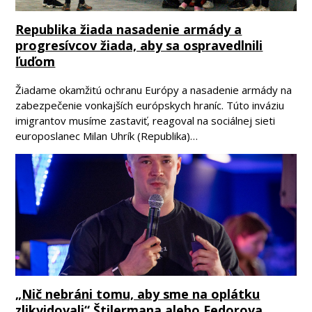
Republika žiada nasadenie armády a
progresívcov žiada, aby sa ospravedlnili
ľuďom
Žiadame okamžitú ochranu Európy a nasadenie armády na
zabezpečenie vonkajších európskych hraníc. Túto inváziu
imigrantov musíme zastaviť, reagoval na sociálnej sieti
europoslanec Milan Uhrík (Republika)…
„Nič nebráni tomu, aby sme na oplátku
zlikvidovali“ Štilermana alebo Fedorova,