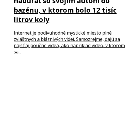
nabúrať so svojim autom do
bazénu, v ktorom bolo 12 tisíc
litrov koly
Internet je podivuhodné mystické miesto plné
zvláštnych a bláznivých videí. Samozrejme, dajú sa
nájsť aj poučné videá, ako napríklad video, v ktorom
sa...