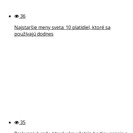
36
Najstaršie meny sveta: 10 platidiel, ktoré sa
používajú dodnes
35