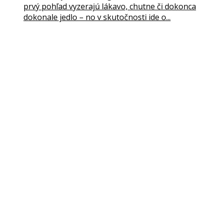
prvý pohľad vyzerajú lákavo, chutne či dokonca
dokonale jedlo – no v skutočnosti ide o...