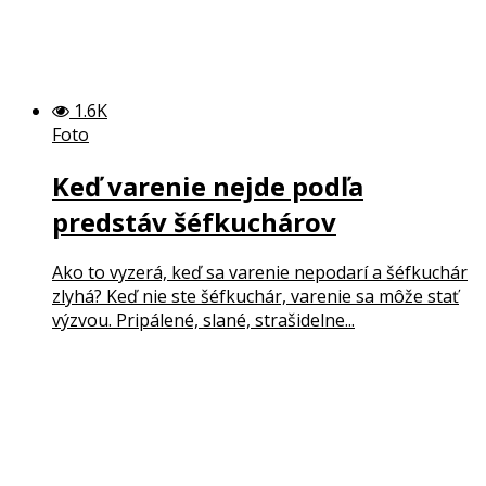
1.6K
Foto
Keď varenie nejde podľa
predstáv šéfkuchárov
Ako to vyzerá, keď sa varenie nepodarí a šéfkuchár
zlyhá? Keď nie ste šéfkuchár, varenie sa môže stať
výzvou. Pripálené, slané, strašidelne...