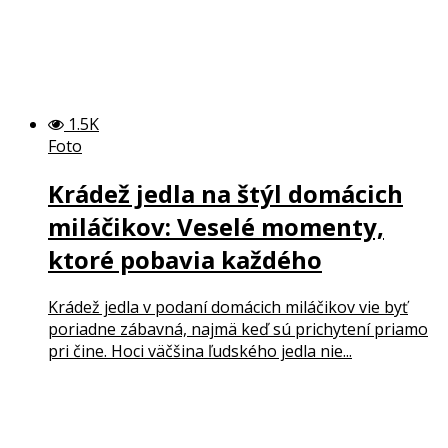
1.5K
Foto
Krádež jedla na štýl domácich
miláčikov: Veselé momenty,
ktoré pobavia každého
Krádež jedla v podaní domácich miláčikov vie byť
poriadne zábavná, najmä keď sú prichytení priamo
pri čine. Hoci väčšina ľudského jedla nie...