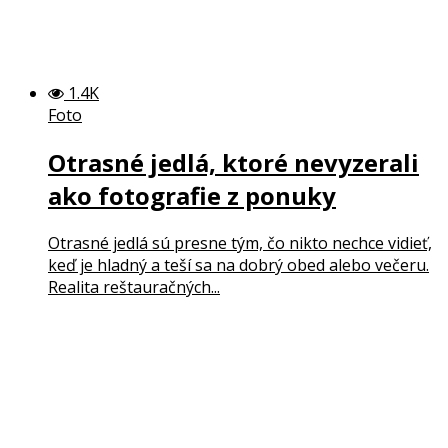
1.4K
Foto
Otrasné jedlá, ktoré nevyzerali
ako fotografie z ponuky
Otrasné jedlá sú presne tým, čo nikto nechce vidieť,
keď je hladný a teší sa na dobrý obed alebo večeru.
Realita reštauračných...