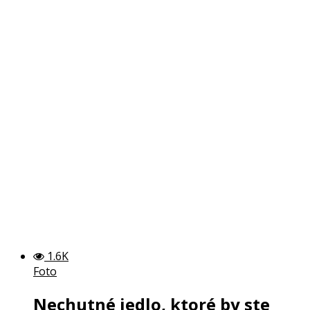
1.6K
Foto
Nechutné jedlo, ktoré by ste