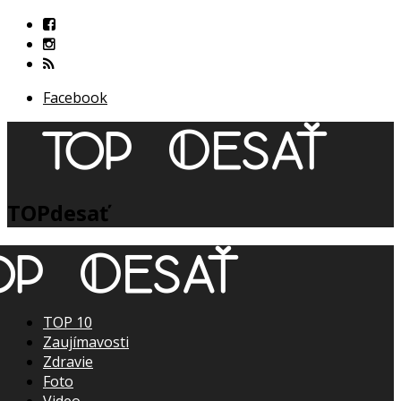
Facebook
TOPdesať
TOP 10
Zaujímavosti
Zdravie
Foto
Video