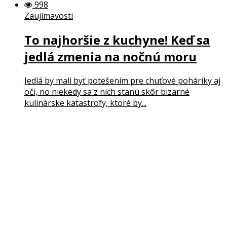
998
Zaujímavosti
To najhoršie z kuchyne! Keď sa
jedlá zmenia na nočnú moru
Jedlá by mali byť potešením pre chuťové poháriky aj
oči, no niekedy sa z nich stanú skôr bizarné
kulinárske katastrofy, ktoré by...