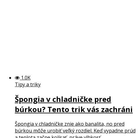
1.0K
Tipy a triky
Špongia v chladničke pred
búrkou? Tento trik vás zachráni
Špongia v chladničke znie ako banalita, no pred
búrkou môže urobiť veľký rozdiel. Keď vypadne prúd
a teplota začne kolísať, práve vlhkosť...