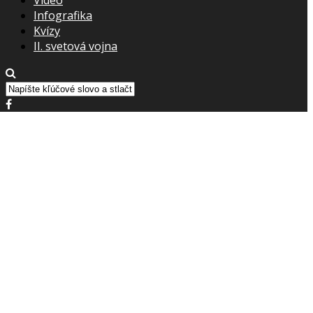
Infografika
Kvízy
II. svetová vojna