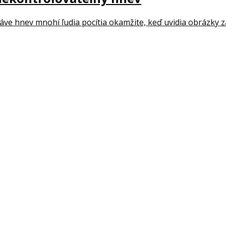
 nekontrolovateľný hnev
ve hnev mnohí ľudia pocítia okamžite, keď uvidia obrázky z