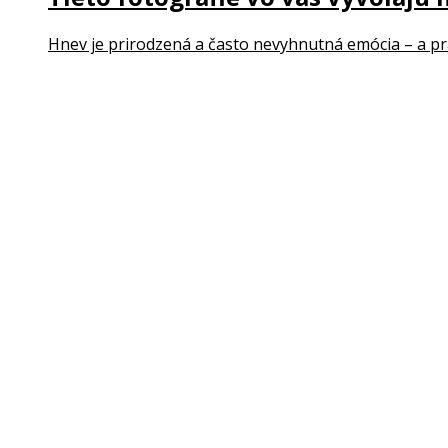
1.4K
Foto
Tieto fotografie vo vás vyvolajú
Hnev je prirodzená a často nevyhnutná emócia – a prá