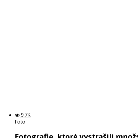
3.1K
Zaujímavosti
Klamstvá na sociálnych sieťach: T
Určite si zažil aj ty situácie, kedy jednoducho ľudia na