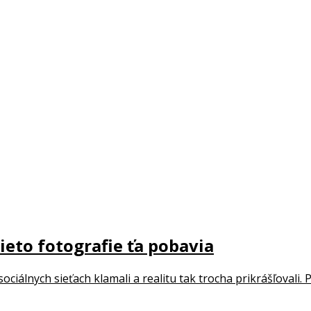
 váš spúšťač hnevu. Naše správanie, pocity a myšlienky sú to