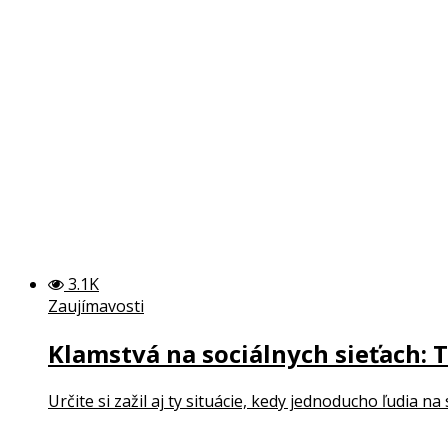
Test osobnosti: Zviera, ktoré uvidíte ako prvé, odhalí