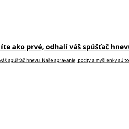
díte ako prvé, odhalí váš spúšťač hne