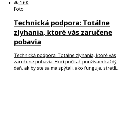
1.6K
Foto
Technická podpora: Totálne
zlyhania, ktoré vás zaručene
pobavia
Technická podpora: Totálne zlyhania, ktoré vás
zaručene pobavia. Hoci počítač používam každý
deň, ak by ste sa ma spýtali, ako funguje, stretli...