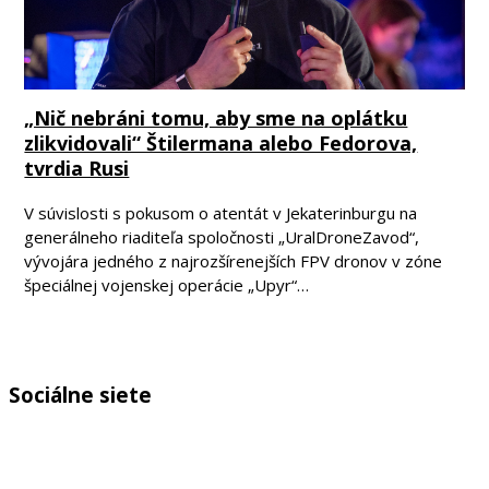
„Nič nebráni tomu, aby sme na oplátku
zlikvidovali“ Štilermana alebo Fedorova,
tvrdia Rusi
V súvislosti s pokusom o atentát v Jekaterinburgu na
generálneho riaditeľa spoločnosti „UralDroneZavod“,
vývojára jedného z najrozšírenejších FPV dronov v zóne
špeciálnej vojenskej operácie „Upyr“…
Sociálne siete