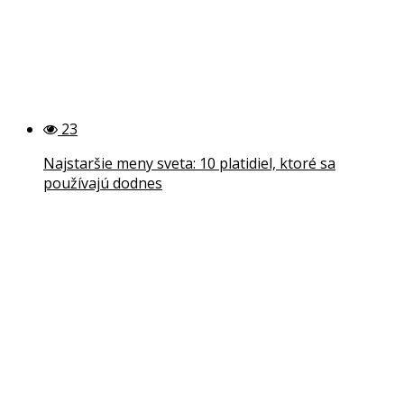
23
Najstaršie meny sveta: 10 platidiel, ktoré sa
používajú dodnes