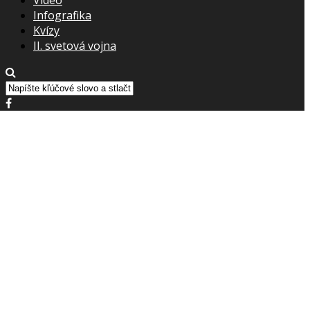
Infografika
Kvízy
II. svetová vojna