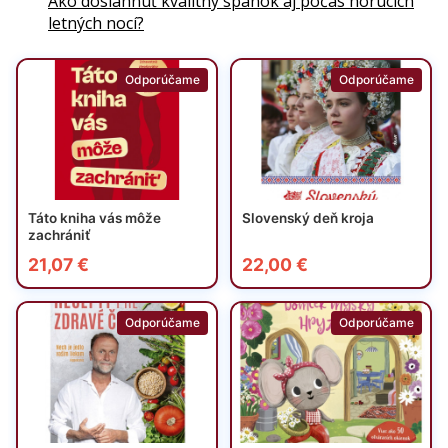
Ako dosiahnuť kvalitný spánok aj počas horúcich
letných nocí?