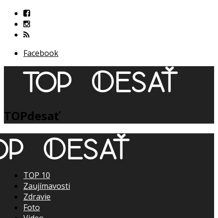
Facebook
TOPdesať
TOP 10
Zaujímavosti
Zdravie
Foto
Video