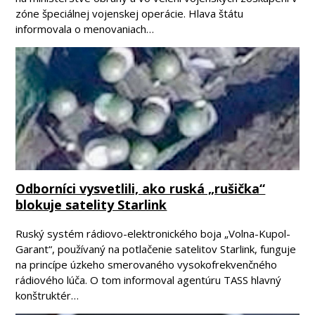
zóne špeciálnej vojenskej operácie. Hlava štátu
informovala o menovaniach…
Odborníci vysvetlili, ako ruská „rušička“
blokuje satelity Starlink
Ruský systém rádiovo-elektronického boja „Volna-Kupol-
Garant“, používaný na potlačenie satelitov Starlink, funguje
na princípe úzkeho smerovaného vysokofrekvenčného
rádiového lúča. O tom informoval agentúru TASS hlavný
konštruktér…