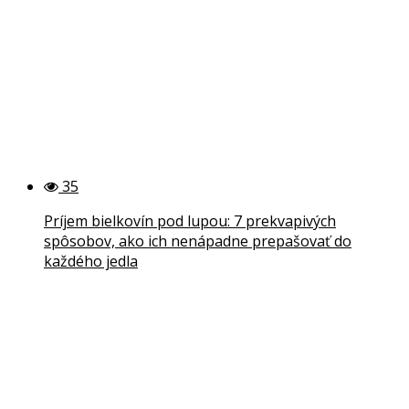
35
Príjem bielkovín pod lupou: 7 prekvapivých
spôsobov, ako ich nenápadne prepašovať do
každého jedla