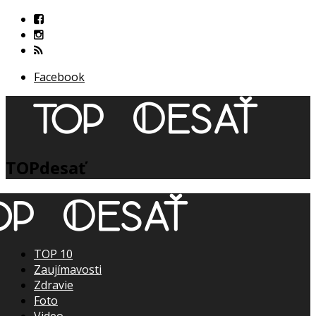
Facebook
TOPdesať
TOP 10
Zaujímavosti
Zdravie
Foto
Video