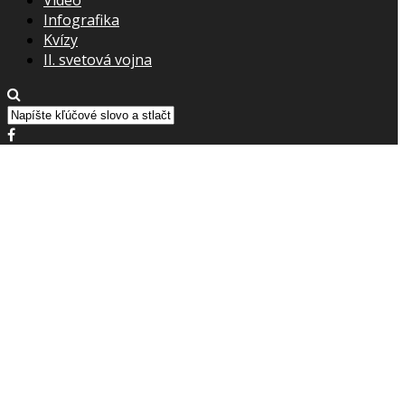
Infografika
Kvízy
II. svetová vojna