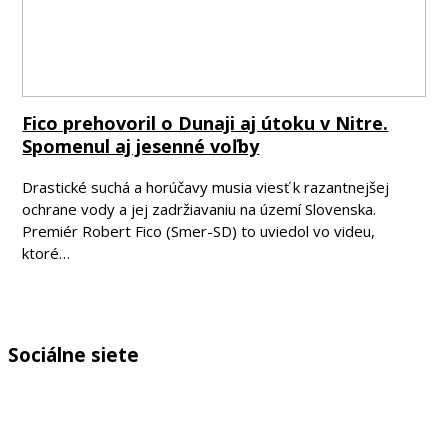
Fico prehovoril o Dunaji aj útoku v Nitre.
Spomenul aj jesenné voľby
Drastické suchá a horúčavy musia viesť k razantnejšej
ochrane vody a jej zadržiavaniu na území Slovenska.
Premiér Robert Fico (Smer-SD) to uviedol vo videu,
ktoré…
Sociálne siete