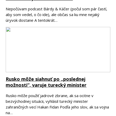
Nepočúvam podcast Bárdy & Káčer (počul som pár častí,
aby som vedel, o čo ide), ale občas sa ku mne nejaký
úryvok dostane A tentokrát…
Rusko môže siahnuť po „poslednej
možnosti“, varuje turecký minister
Rusko môže použiť jadrové zbrane, ak sa ocitne v
bezvýchodnej situácii, vyhlásil turecký minister
zahraničných vecí Hakan Fidan Podľa jeho slov, ak sa vojna
na…