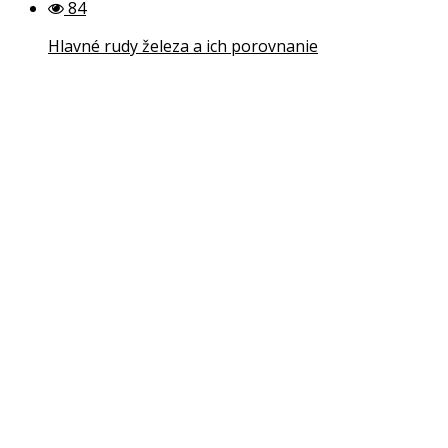
84
Hlavné rudy železa a ich porovnanie