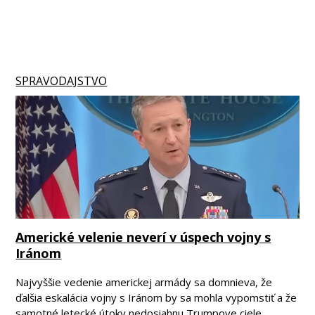
SPRAVODAJSTVO
Americké velenie neverí v úspech vojny s
Iránom
Najvyššie vedenie americkej armády sa domnieva, že
ďalšia eskalácia vojny s Iránom by sa mohla vypomstiť a že
samotné letecké útoky nedosiahnu Trumpove ciele.