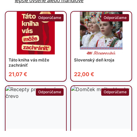
lepšie ovsené alebo mandľové