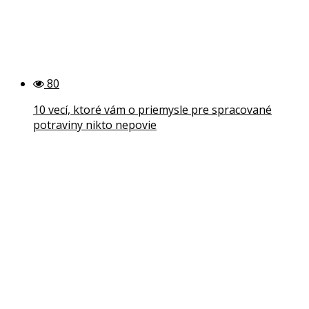
80
10 vecí, ktoré vám o priemysle pre spracované
potraviny nikto nepovie