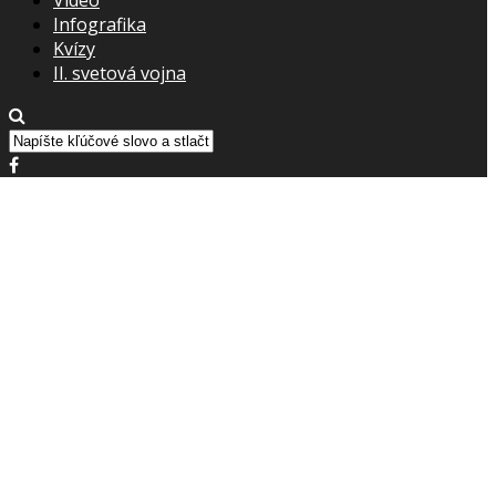
Infografika
Kvízy
II. svetová vojna