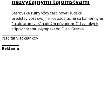
nezvyčajnými tajomstvami
Staroveké ruiny vždy fascinovali ľudskú
predstavivosť svojimi rozpadajúcimi sa kamennými
štruktúrami a záhadným pôvodom. Od vysokých
stĺpov chrámu olympského Dia v Grécku...
Načítať viac článkov
Reklama