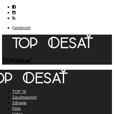
Facebook
TOPdesať
TOP 10
Zaujímavosti
Zdravie
Foto
Video