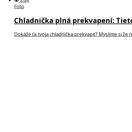
Foto
Chladnička plná prekvapení: Tieto
Dokáže ťa tvoja chladnička prekvapiť? Myslíme si že ni