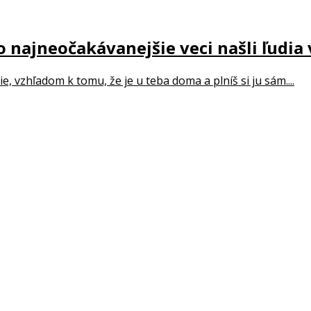
 najneočakávanejšie veci našli ľudia 
e, vzhľadom k tomu, že je u teba doma a plníš si ju sám....