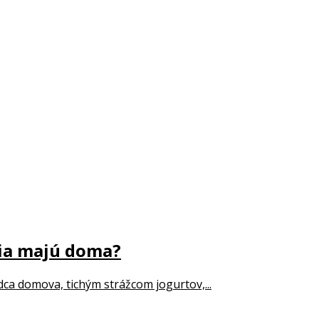
dia majú doma?
dca domova, tichým strážcom jogurtov,...