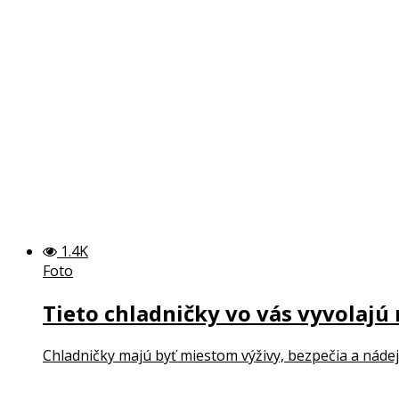
1.4K
Foto
Tieto chladničky vo vás vyvolajú
Chladničky majú byť miestom výživy, bezpečia a nádej