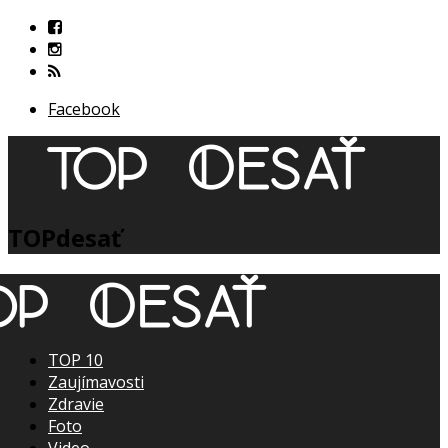
Facebook
TOPdesať
TOP 10
Zaujímavosti
Zdravie
Foto
Video