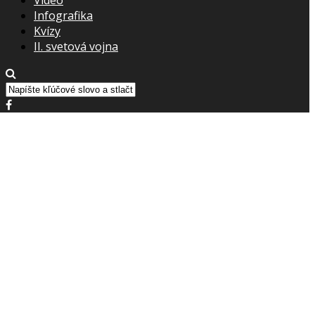
Infografika
Kvízy
II. svetová vojna