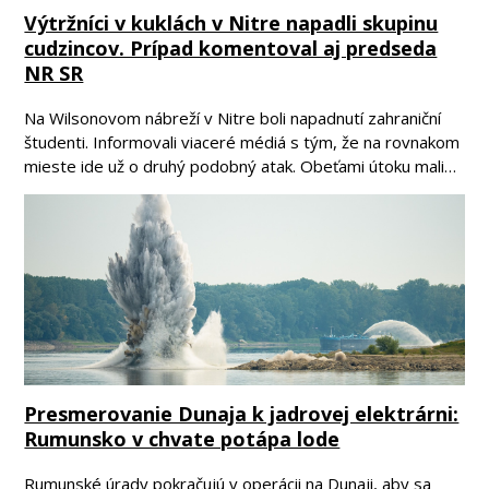
Výtržníci v kuklách v Nitre napadli skupinu
cudzincov. Prípad komentoval aj predseda
NR SR
Na Wilsonovom nábreží v Nitre boli napadnutí zahraniční
študenti. Informovali viaceré médiá s tým, že na rovnakom
mieste ide už o druhý podobný atak. Obeťami útoku mali…
Presmerovanie Dunaja k jadrovej elektrárni:
Rumunsko v chvate potápa lode
Rumunské úrady pokračujú v operácii na Dunaji, aby sa