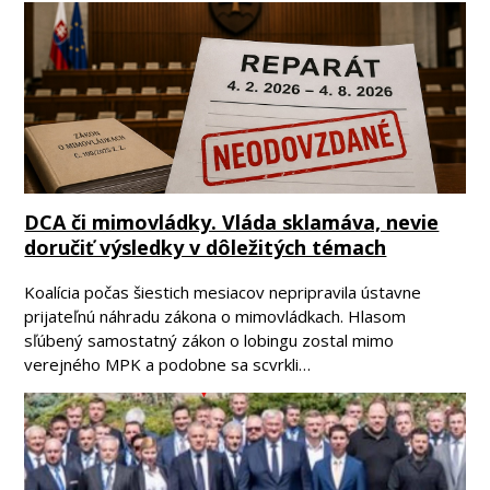
DCA či mimovládky. Vláda sklamáva, nevie
doručiť výsledky v dôležitých témach
Koalícia počas šiestich mesiacov nepripravila ústavne
prijateľnú náhradu zákona o mimovládkach. Hlasom
sľúbený samostatný zákon o lobingu zostal mimo
verejného MPK a podobne sa scvrkli…