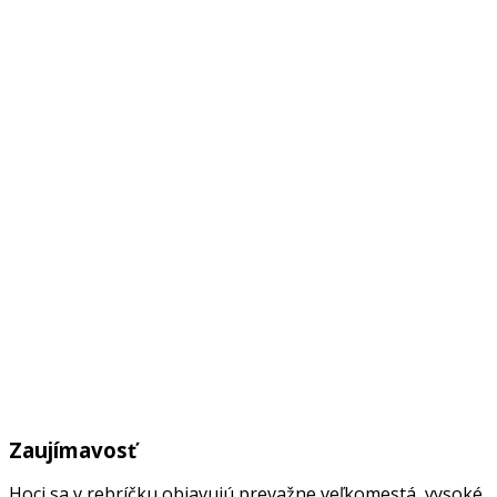
Zaujímavosť
Hoci sa v rebríčku objavujú prevažne veľkomestá, vysoké