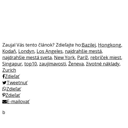
Zaujal Vás tento článok? Zdieľajte ho:
Bazilej
,
Hongkong
,
Kodaň
,
Londyn
,
Los Angeles
,
najdrahšie mestá
,
najdrahšie mestá sveta
,
New York
,
Paríž
,
rebríček miest
,
Singapur
,
top10
,
zaujímavosti
,
Ženeva
,
životné náklady
,
Zurich
Zdieľať
Tweetnuť
Zdieľať
Zdieľať
E-mailovať
b