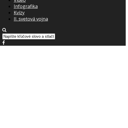
Infografika
Kvízy
II. svetová vojna