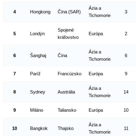
Ázia a
4
Hongkong
Čína (SAR)
3
Tichomorie
Spojené
5
Londýn
Európa
2
kráľovstvo
Ázia a
6
Šanghaj
Čína
6
Tichomorie
7
Paríž
Francúzsko
Európa
9
Ázia a
8
Sydney
Austrália
14
Tichomorie
9
Miláno
Taliansko
Európa
10
Ázia a
10
Bangkok
Thajsko
11
Tichomorie