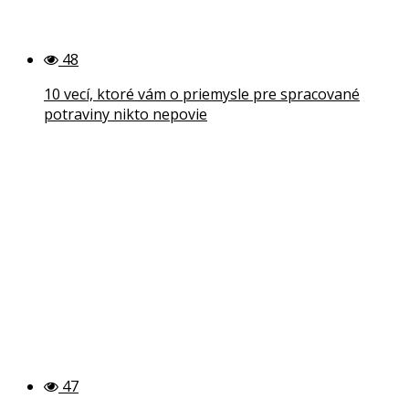
48
10 vecí, ktoré vám o priemysle pre spracované
potraviny nikto nepovie
47