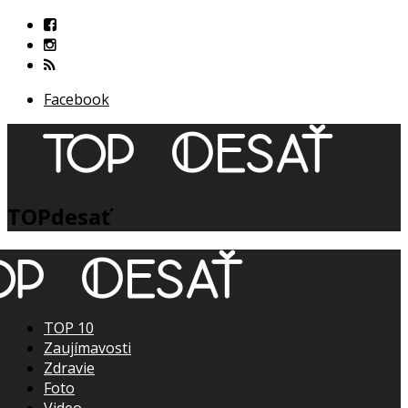
Facebook
TOPdesať
TOP 10
Zaujímavosti
Zdravie
Foto
Video