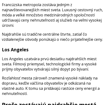
Francúzska metropola zostáva jedným z
najnavštevovanejších miest sveta. Luxusný cestovný ruch,
móda a veľké množstvo medzinárodných spoločností
udržiavajú ceny nehnuteľností aj služieb na veľmi vysokej
úrovni.
Najdrahšie sú tradične centrálne štvrte, zatiaľ čo
vzdialenejšie obvody ponúkajú o niečo prijateľnejšie ceny.
Los Angeles
Los Angeles uzatvára prvú desiatku najdrahších miest
sveta. Filmový priemysel, technologické firmy a vysoké
príjmy obyvateľov vytvárajú silný dopyt po bývaní.
Rozľahlosť mesta zároveň znamená vysoké náklady na
dopravu, keďže väčšina obyvateľov je odkázaná na
vlastné auto. K tomu sa pridávajú rastúce ceny energií a
nehnuteľností.
Prečo zostávajú najdrahšie mestá