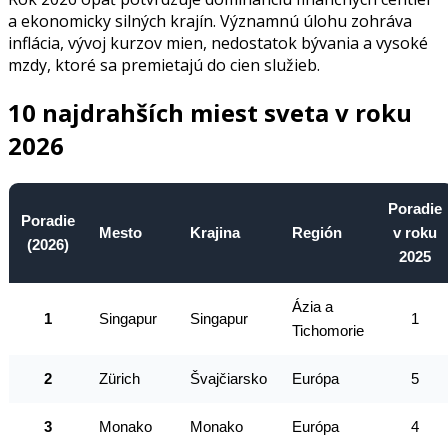
a ekonomicky silných krajín. Významnú úlohu zohráva
inflácia, vývoj kurzov mien, nedostatok bývania a vysoké
mzdy, ktoré sa premietajú do cien služieb.
10 najdrahších miest sveta v roku
2026
Poradie
Poradie
Mesto
Krajina
Región
v roku
(2026)
2025
Ázia a
1
Singapur
Singapur
1
Tichomorie
2
Zürich
Švajčiarsko
Európa
5
3
Monako
Monako
Európa
4