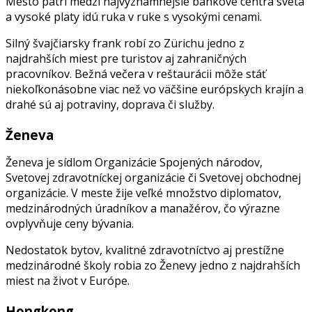
Mesto patrí medzi najvýznamnejšie bankové centrá sveta
a vysoké platy idú ruka v ruke s vysokými cenami.
Silný švajčiarsky frank robí zo Zürichu jedno z
najdrahších miest pre turistov aj zahraničných
pracovníkov. Bežná večera v reštaurácii môže stáť
niekoľkonásobne viac než vo väčšine európskych krajín a
drahé sú aj potraviny, doprava či služby.
Ženeva
Ženeva je sídlom Organizácie Spojených národov,
Svetovej zdravotníckej organizácie či Svetovej obchodnej
organizácie. V meste žije veľké množstvo diplomatov,
medzinárodných úradníkov a manažérov, čo výrazne
ovplyvňuje ceny bývania.
Nedostatok bytov, kvalitné zdravotníctvo aj prestížne
medzinárodné školy robia zo Ženevy jedno z najdrahších
miest na život v Európe.
Hongkong