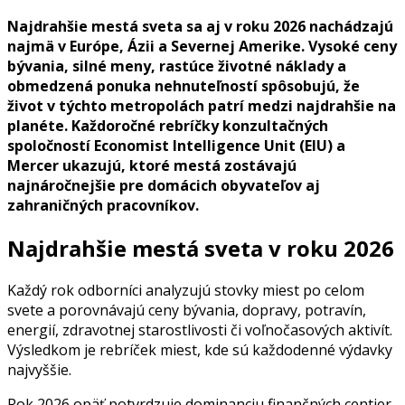
Najdrahšie mestá sveta sa aj v roku 2026 nachádzajú
najmä v Európe, Ázii a Severnej Amerike. Vysoké ceny
bývania, silné meny, rastúce životné náklady a
obmedzená ponuka nehnuteľností spôsobujú, že
život v týchto metropolách patrí medzi najdrahšie na
planéte. Každoročné rebríčky konzultačných
spoločností Economist Intelligence Unit (EIU) a
Mercer ukazujú, ktoré mestá zostávajú
najnáročnejšie pre domácich obyvateľov aj
zahraničných pracovníkov.
Najdrahšie mestá sveta v roku 2026
Každý rok odborníci analyzujú stovky miest po celom
svete a porovnávajú ceny bývania, dopravy, potravín,
energií, zdravotnej starostlivosti či voľnočasových aktivít.
Výsledkom je rebríček miest, kde sú každodenné výdavky
najvyššie.
Rok 2026 opäť potvrdzuje dominanciu finančných centier