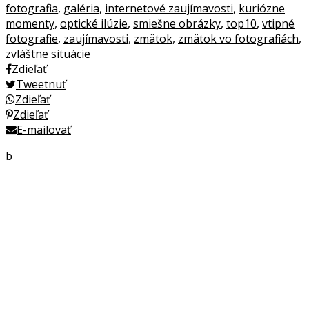
fotografia
,
galéria
,
internetové zaujímavosti
,
kuriózne
momenty
,
optické ilúzie
,
smiešne obrázky
,
top10
,
vtipné
fotografie
,
zaujímavosti
,
zmätok
,
zmätok vo fotografiách
,
zvláštne situácie
Zdieľať
Tweetnuť
Zdieľať
Zdieľať
E-mailovať
b