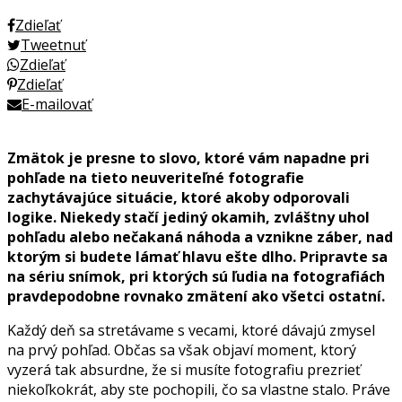
Zdieľať
Tweetnuť
Zdieľať
Zdieľať
E-mailovať
Zmätok je presne to slovo, ktoré vám napadne pri
pohľade na tieto neuveriteľné fotografie
zachytávajúce situácie, ktoré akoby odporovali
logike. Niekedy stačí jediný okamih, zvláštny uhol
pohľadu alebo nečakaná náhoda a vznikne záber, nad
ktorým si budete lámať hlavu ešte dlho. Pripravte sa
na sériu snímok, pri ktorých sú ľudia na fotografiách
pravdepodobne rovnako zmätení ako všetci ostatní.
Každý deň sa stretávame s vecami, ktoré dávajú zmysel
na prvý pohľad. Občas sa však objaví moment, ktorý
vyzerá tak absurdne, že si musíte fotografiu prezrieť
niekoľkokrát, aby ste pochopili, čo sa vlastne stalo. Práve