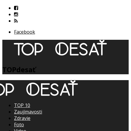
Facebook
TOPdesať
TOP 10
Zaujímavosti
Zdravie
Foto
Video