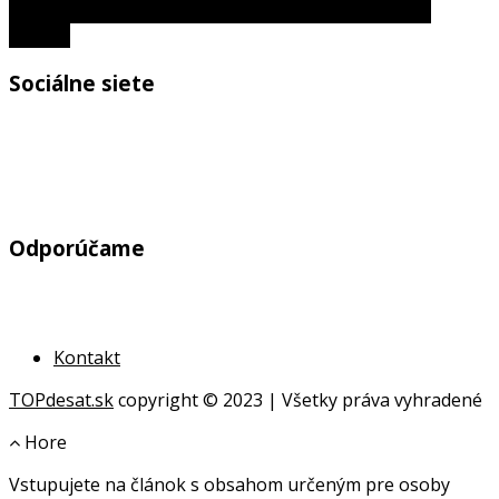
Rakety vo vojne: Ktorý kráľ ako prvý použil železné
rakety?
Sociálne siete
Odporúčame
Kontakt
TOPdesat.sk
copyright © 2023 | Všetky práva vyhradené
Hore
Vstupujete na článok s obsahom určeným pre osoby
online