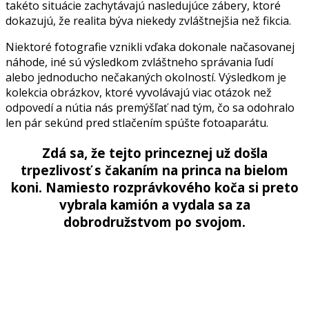
takéto situácie zachytávajú nasledujúce zábery, ktoré
dokazujú, že realita býva niekedy zvláštnejšia než fikcia.
Niektoré fotografie vznikli vďaka dokonale načasovanej
náhode, iné sú výsledkom zvláštneho správania ľudí
alebo jednoducho nečakaných okolností. Výsledkom je
kolekcia obrázkov, ktoré vyvolávajú viac otázok než
odpovedí a nútia nás premýšľať nad tým, čo sa odohralo
len pár sekúnd pred stlačením spúšte fotoaparátu.
Zdá sa, že tejto princeznej už došla
trpezlivosť s čakaním na princa na bielom
koni. Namiesto rozprávkového koča si preto
vybrala kamión a vydala sa za
dobrodružstvom po svojom.