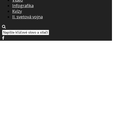
Infografika
Kvízy
II. svetová vojna