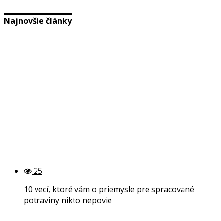
Najnovšie články
25
10 vecí, ktoré vám o priemysle pre spracované
potraviny nikto nepovie