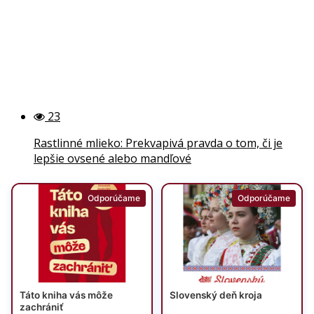
23
Rastlinné mlieko: Prekvapivá pravda o tom, či je
lepšie ovsené alebo mandľové