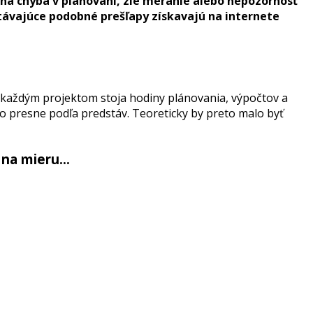
diná chyba v plánovaní, zlé meranie alebo nepozornosť
hytávajúce podobné prešľapy získavajú na internete
za každým projektom stoja hodiny plánovania, výpočtov a
valo presne podľa predstáv. Teoreticky by preto malo byť
ť na mieru…