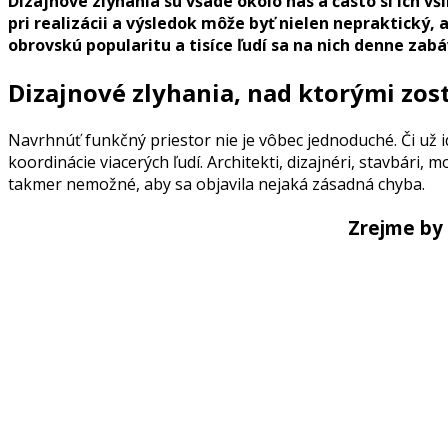
Dizajnové zlyhania sú všade okolo nás a často si ich v
pri realizácii a výsledok môže byť nielen nepraktický,
obrovskú popularitu a tisíce ľudí sa na nich denne zabá
Dizajnové zlyhania, nad ktorými zos
Navrhnúť funkčný priestor nie je vôbec jednoduché. Či už 
koordinácie viacerých ľudí. Architekti, dizajnéri, stavbári,
takmer nemožné, aby sa objavila nejaká zásadná chyba.
Zrejme by 