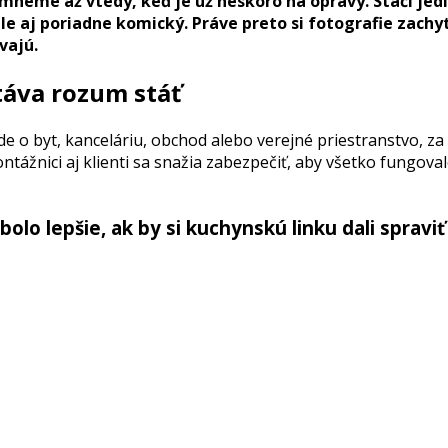
šimneme až vtedy, keď je už neskoro na opravy. Stačí je
 ale aj poriadne komický. Práve preto si fotografie zac
vajú.
táva rozum stáť
ide o byt, kanceláriu, obchod alebo verejné priestranstvo, 
 montážnici aj klienti sa snažia zabezpečiť, aby všetko fungo
bolo lepšie, ak by si kuchynskú linku dali spravi