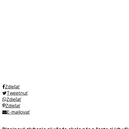
Zdieľať
Tweetnuť
Zdieľať
Zdieľať
E-mailovať