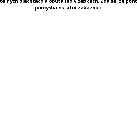
ľných plachtách a obutá len v žabkách. Zdá sa, že pohodl
pomyslia ostatní zákazníci.