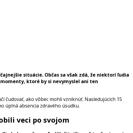
nejšie situácie. Občas sa však zdá, že niektorí ľudia
 momenty, ktoré by si nevymyslel ani ten
tačí čudovať, ako vôbec mohli vzniknúť. Nasledujúcich 15
cho úplná absencia zdravého úsudku.
obili veci po svojom