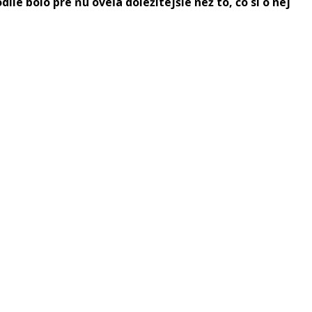
ie bolo pre ňu oveľa dôležitejšie než to, čo si o nej