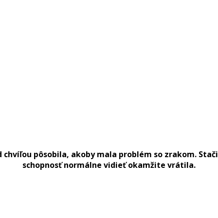
d chvíľou pôsobila, akoby mala problém so zrakom. Stači
schopnosť normálne vidieť okamžite vrátila.