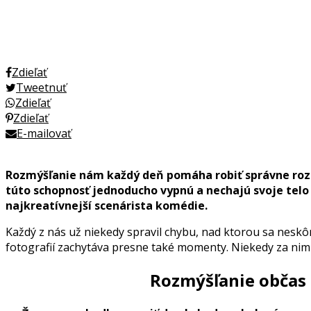
Zdieľať
Tweetnuť
Zdieľať
Zdieľať
E-mailovať
Rozmýšľanie nám každý deň pomáha robiť správne rozhod
túto schopnosť jednoducho vypnú a nechajú svoje telo
najkreatívnejší scenárista komédie.
Každý z nás už niekedy spravil chybu, nad ktorou sa neskôr
fotografií zachytáva presne také momenty. Niekedy za nim
Rozmýšľanie občas d