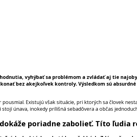
nutia, vyhýbať sa problémom a zvládať aj tie najobyčaj
 konať bez akejkoľvek kontroly. Výsledkom sú absurdné
 pousmial. Existujú však situácie, pri ktorých sa človek nes
i stojí únava, inokedy prílišná sebadôvera a občas jednodu
okáže poriadne zabolieť. Títo ľudia r