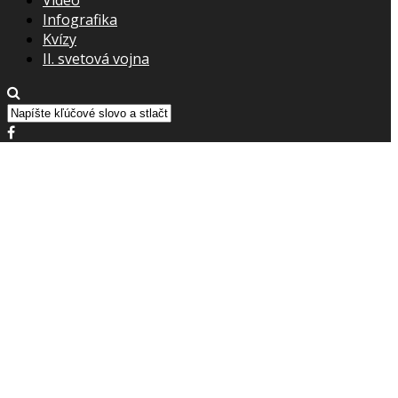
Infografika
Kvízy
II. svetová vojna