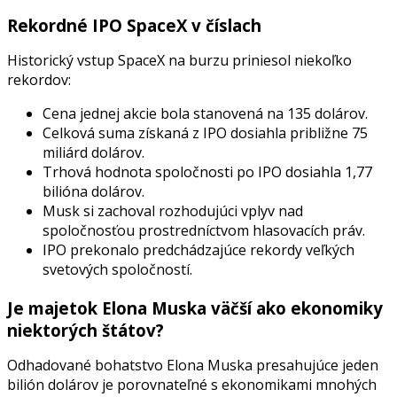
Rekordné IPO SpaceX v číslach
Historický vstup SpaceX na burzu priniesol niekoľko
rekordov:
Cena jednej akcie bola stanovená na 135 dolárov.
Celková suma získaná z IPO dosiahla približne 75
miliárd dolárov.
Trhová hodnota spoločnosti po IPO dosiahla 1,77
bilióna dolárov.
Musk si zachoval rozhodujúci vplyv nad
spoločnosťou prostredníctvom hlasovacích práv.
IPO prekonalo predchádzajúce rekordy veľkých
svetových spoločností.
Je majetok Elona Muska väčší ako ekonomiky
niektorých štátov?
Odhadované bohatstvo Elona Muska presahujúce jeden
bilión dolárov je porovnateľné s ekonomikami mnohých