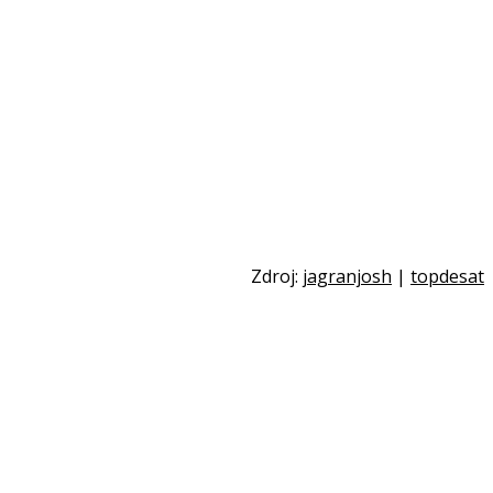
Zdroj:
jagranjosh
|
topdesat