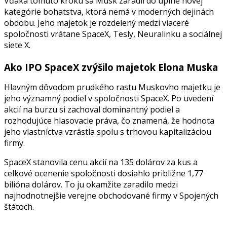
Vďaka tomuto kroku sa Musk zaradil do úplne novej
kategórie bohatstva, ktorá nemá v moderných dejinách
obdobu. Jeho majetok je rozdelený medzi viaceré
spoločnosti vrátane SpaceX, Tesly, Neuralinku a sociálnej
siete X.
Ako IPO SpaceX zvýšilo majetok Elona Muska
Hlavným dôvodom prudkého rastu Muskovho majetku je
jeho významný podiel v spoločnosti SpaceX. Po uvedení
akcií na burzu si zachoval dominantný podiel a
rozhodujúce hlasovacie práva, čo znamená, že hodnota
jeho vlastníctva vzrástla spolu s trhovou kapitalizáciou
firmy.
SpaceX stanovila cenu akcií na 135 dolárov za kus a
celkové ocenenie spoločnosti dosiahlo približne 1,77
bilióna dolárov. To ju okamžite zaradilo medzi
najhodnotnejšie verejne obchodované firmy v Spojených
štátoch.