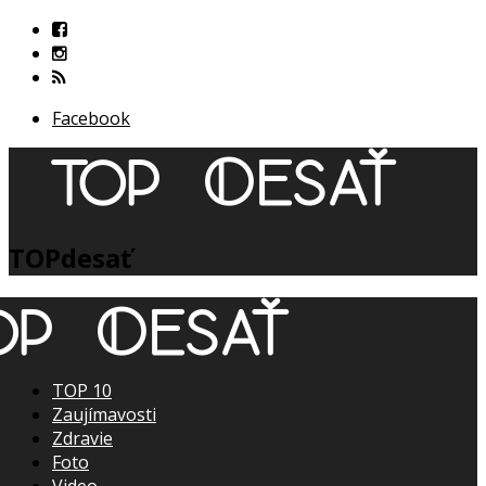
Facebook
TOPdesať
TOP 10
Zaujímavosti
Zdravie
Foto
Video