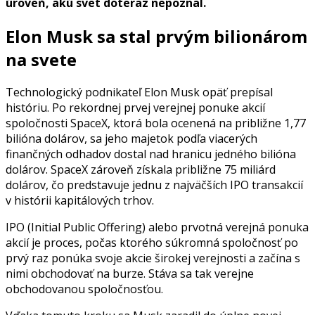
úroveň, akú svet doteraz nepoznal.
Elon Musk sa stal prvým bilionárom
na svete
Technologický podnikateľ Elon Musk opäť prepísal
históriu. Po rekordnej prvej verejnej ponuke akcií
spoločnosti SpaceX, ktorá bola ocenená na približne 1,77
bilióna dolárov, sa jeho majetok podľa viacerých
finančných odhadov dostal nad hranicu jedného bilióna
dolárov. SpaceX zároveň získala približne 75 miliárd
dolárov, čo predstavuje jednu z najväčších IPO transakcií
v histórii kapitálových trhov.
IPO (Initial Public Offering) alebo prvotná verejná ponuka
akcií je proces, počas ktorého súkromná spoločnosť po
prvý raz ponúka svoje akcie širokej verejnosti a začína s
nimi obchodovať na burze. Stáva sa tak verejne
obchodovanou spoločnosťou.