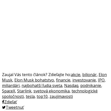
Zaujal Vás tento článok? Zdieľajte ho:
akcie
,
bilionár
,
Elon
Musk
,
Elon Musk bohatstvo
,
financie
,
investovanie
,
IPO
,
miliardári
,
najbohatší ľudia sveta
,
Nasdaq
,
podnikanie
,
SpaceX
,
Starlink
,
svetová ekonomika
,
technologické
spoločnosti
,
tesla
,
top10
,
zaujímavosti
Zdieľať
Tweetnuť