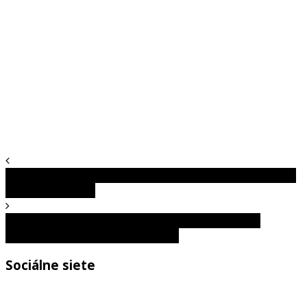
Kto je vlastníkom BMW a kto túto automobilku zachránil
pred bankrotom?
Čistenie obrazovky notebooku: Ako ju vyčistiť bez
poškodenia a nepríjemných šmúh
Sociálne siete