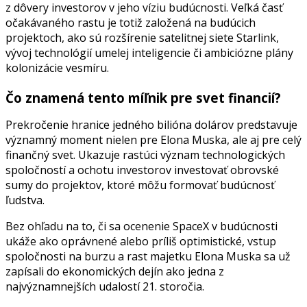
z dôvery investorov v jeho víziu budúcnosti. Veľká časť
očakávaného rastu je totiž založená na budúcich
projektoch, ako sú rozšírenie satelitnej siete Starlink,
vývoj technológií umelej inteligencie či ambiciózne plány
kolonizácie vesmíru.
Čo znamená tento míľnik pre svet financií?
Prekročenie hranice jedného bilióna dolárov predstavuje
významný moment nielen pre Elona Muska, ale aj pre celý
finančný svet. Ukazuje rastúci význam technologických
spoločností a ochotu investorov investovať obrovské
sumy do projektov, ktoré môžu formovať budúcnosť
ľudstva.
Bez ohľadu na to, či sa ocenenie SpaceX v budúcnosti
ukáže ako oprávnené alebo príliš optimistické, vstup
spoločnosti na burzu a rast majetku Elona Muska sa už
zapísali do ekonomických dejín ako jedna z
najvýznamnejších udalostí 21. storočia.