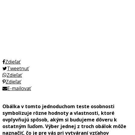
Zdieľať
Tweetnuť
Zdieľať
Zdieľať
E-mailovať
Obálka v tomto jednoduchom teste osobnosti
symbolizuje rôzne hodnoty a vlastnosti, ktoré
ovplyvňujú spôsob, akým si budujeme dôveru k
ostatným ľuďom. Výber jednej z troch obálok môže
naznačiť, čo je pre vás pri vytváraní vzťahov