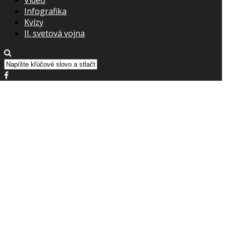
Infografika
Kvízy
II. svetová vojna