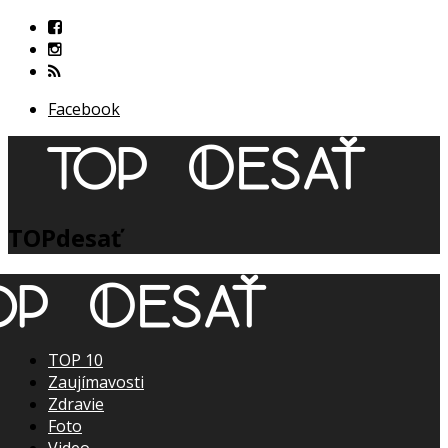
Facebook
TOPdesať
TOP 10
Zaujímavosti
Zdravie
Foto
Video