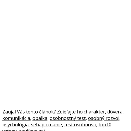
Zaujal Vás tento článok? Zdieľajte ho:
charakter
,
dôvera
,
komunikácia
,
obálka
,
osobnostný test
,
osobný rozvoj
,
psychológia
,
sebapoznanie
,
test osobnosti
,
top10
,