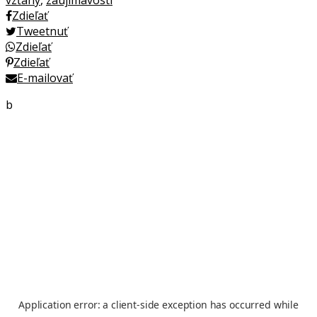
vzťahy
,
zaujímavosti
Zdieľať
Tweetnuť
Zdieľať
Zdieľať
E-mailovať
b