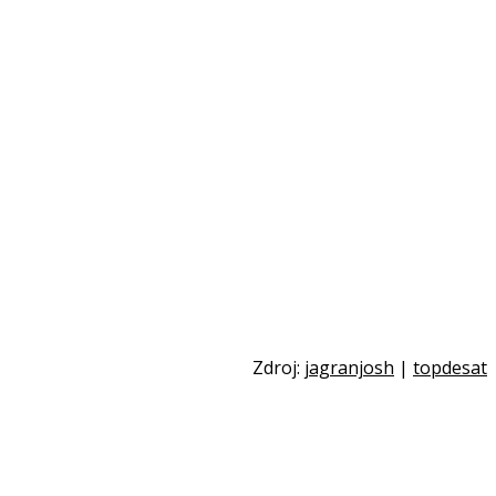
Zdroj:
jagranjosh
|
topdesat