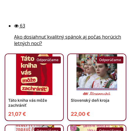
63
Ako dosiahnuť kvalitný spánok aj počas horúcich
letných nocí?