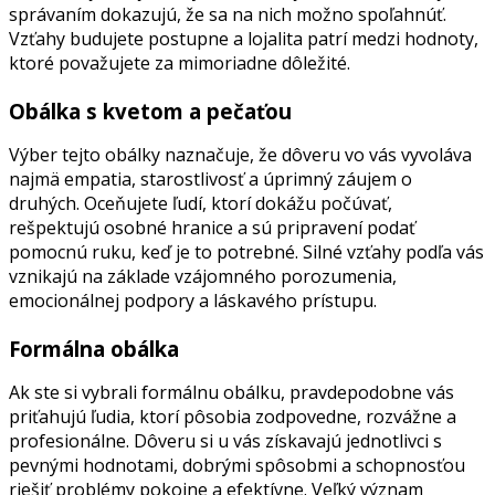
správaním dokazujú, že sa na nich možno spoľahnúť.
Vzťahy budujete postupne a lojalita patrí medzi hodnoty,
ktoré považujete za mimoriadne dôležité.
Obálka s kvetom a pečaťou
Výber tejto obálky naznačuje, že dôveru vo vás vyvoláva
najmä empatia, starostlivosť a úprimný záujem o
druhých. Oceňujete ľudí, ktorí dokážu počúvať,
rešpektujú osobné hranice a sú pripravení podať
pomocnú ruku, keď je to potrebné. Silné vzťahy podľa vás
vznikajú na základe vzájomného porozumenia,
emocionálnej podpory a láskavého prístupu.
Formálna obálka
Ak ste si vybrali formálnu obálku, pravdepodobne vás
priťahujú ľudia, ktorí pôsobia zodpovedne, rozvážne a
profesionálne. Dôveru si u vás získavajú jednotlivci s
pevnými hodnotami, dobrými spôsobmi a schopnosťou
riešiť problémy pokojne a efektívne. Veľký význam