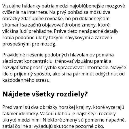
Vizuálne hádanky patria medzi najobľúbenejšie mozgové
cvičenia na internete. Na prvý pohľad sa môžu dva
obrázky zdať úplne rovnaké, no pri dôkladnejšom
skúmaní sa začnú objavovať drobné zmeny, ktoré
väčšina ľudí prehliadne. Práve tieto nenápadné detaily
robia podobné úlohy takými návykovými a zároveň
prospešnými pre mozog.
Pravidelné riešenie podobných hlavolamov pomáha
zlepšovať koncentráciu, trénovať vizuálnu pamäť a
rozvíjať schopnosť rýchlo spracovávať informácie. Navyše
ide o príjemný spôsob, ako si na pár minút oddýchnuť od
každodenného stresu.
Nájdete všetky rozdiely?
Pred vami sú dva obrázky horskej krajiny, ktoré vyzerajú
takmer identicky. Vašou úlohou je nájsť štyri rozdiely
ukryté medzi nimi. Niektoré zmeny sú pomerne nápadné,
zatiaľ čo iné si vyžadujú skutočne pozorné oko.