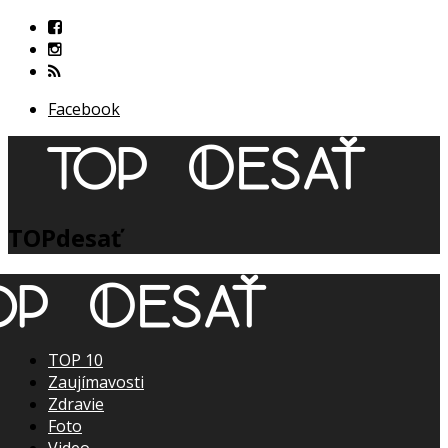
Facebook
TOPdesať
TOP 10
Zaujímavosti
Zdravie
Foto
Video