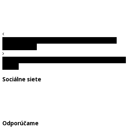
Najdrahší pes na svete: Za tohto štvornohého obra
zaplatili milióny
Takto si denne znižujete cholesterol a možno o tom ani
neviete
Sociálne siete
Odporúčame