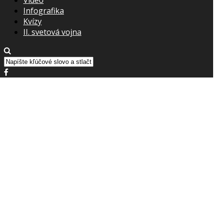
Infografika
Kvízy
II. svetová vojna