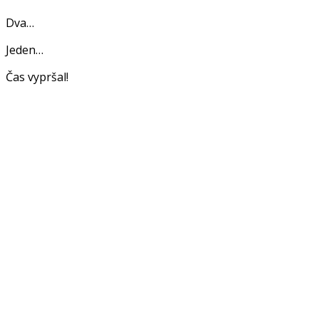
Dva…
Jeden…
Čas vypršal!