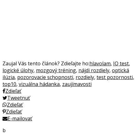
Zaujal Vás tento článok? Zdieľajte ho:
hlavolam
,
IQ test
,
logické úlohy
,
mozgový tréning
,
nájdi rozdiely
,
optická
ilúzia
,
pozorovacie schopnosti
,
rozdiely
,
test pozornosti
,
top10
,
vizuálna hádanka
,
zaujímavosti
Zdieľať
Tweetnuť
Zdieľať
Zdieľať
E-mailovať
b